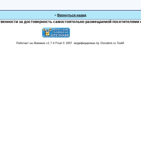
<
Вернуться назад
тственности за достоверность самостоятельно размещаемой посетителями 
Работает на Инвижне v1.7.4 Final © 2007 модифицирован by Ostudent.ru TeaM.