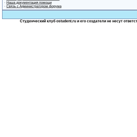
·
Наша документация помощи
·
Связь с Администратором форума
Студенческий клуб ostudent.ru и его создатели не несут отве