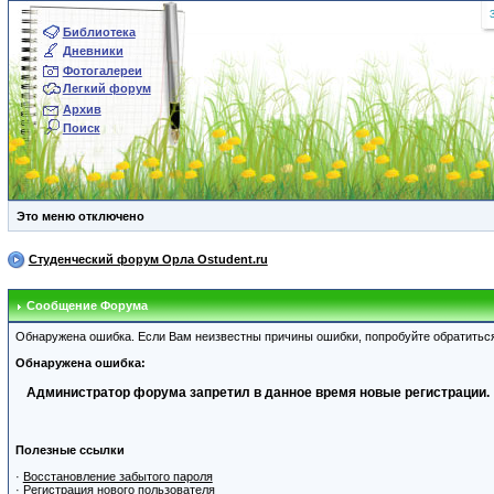
Библиотека
Дневники
Фотогалереи
Легкий форум
Архив
Поиск
Это меню отключено
Студенческий форум Орла Ostudent.ru
Сообщение Форума
Обнаружена ошибка. Если Вам неизвестны причины ошибки, попробуйте обратитьс
Обнаружена ошибка:
Администратор форума запретил в данное время новые регистрации.
Полезные ссылки
·
Восстановление забытого пароля
·
Регистрация нового пользователя