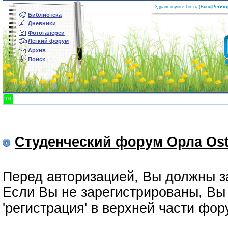
Здравствуйте Гость (
Вход
|
Регис
Библиотека
Дневники
Фотогалереи
Легкий форум
Архив
Поиск
10
Студенческий форум Орла Ost
Перед авторизацией, Вы должны з
Если Вы не зарегистрированы, Вы 
'регистрация' в верхней части фо