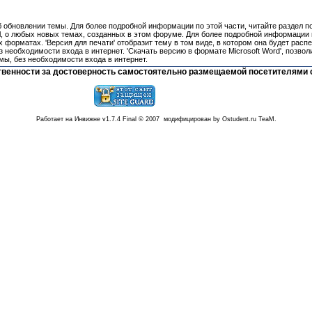
об обновлении темы. Для более подробной информации по этой части, читайте раздел п
l, о любых новых темах, созданных в этом форуме. Для более подробной информации п
 форматах. 'Версия для печати' отобразит тему в том виде, в котором она будет расп
 необходимости входа в интернет. 'Скачать версию в формате Microsoft Word', позвол
мы, без необходимости входа в интернет.
тственности за достоверность самостоятельно размещаемой посетителями 
Работает на Инвижне v1.7.4 Final © 2007 модифицирован by Ostudent.ru TeaM.