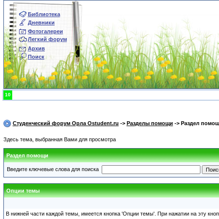
Библиотека
Дневники
Фотогалереи
Легкий форум
Архив
Поиск
10
Студенческий форум Орла Ostudent.ru
->
Разделы помощи
-> Раздел помо
Здесь тема, выбранная Вами для просмотра
Раздел помощи
Введите ключевые слова для поиска
Опции темы
В нижней части каждой темы, имеется кнопка 'Опции темы'. При нажатии на эту кно