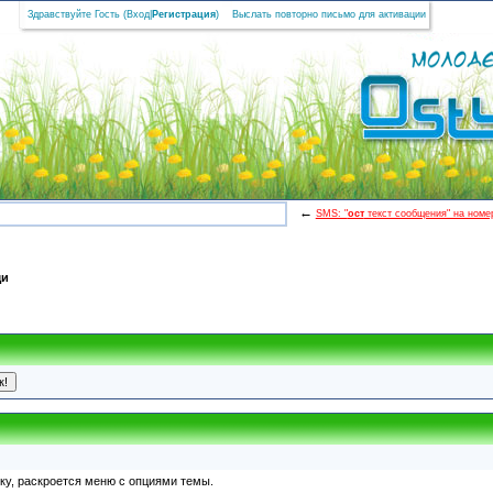
Здравствуйте Гость (
Вход
|
Регистрация
)
Выслать повторно письмо для активации
←
SMS: "
ост
текст сообщения" на номер
щи
пку, раскроется меню с опциями темы.