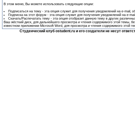
В этом меню, Вы можете использовать следующие опции:
Подписаться на тему - эта опция служит для получения уведомлений на e-mail, 
Подписка на этот форум - эта опция служит для получения уведомлений на e-mai
Скачать/Распечатать тему - эта опция отобразит данную тему в других различных
Ваш жёсткий диск, для дальнейшего просмотра и чтения содержимого этой темы, без
известном приложении Microsoft Word, для просмотра и чтения содержимого этой те
Студенческий клуб ostudent.ru и его создатели не несут отве