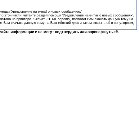
омощи 'Уведомление на e-mail о новых сообщениях'.
о этой части, читайте раздел помощи 'Уведомление на e-mail о новых сообщениях'.
ечатана на принтере. 'Скачать HTML версию', позволит Вам скачать данную тему на
ит Вам скачать данную тему на Ваш жёсткий диск и затем открыть её в популярном,
сайта информации и не могут подтвердить или опровергнуть её.