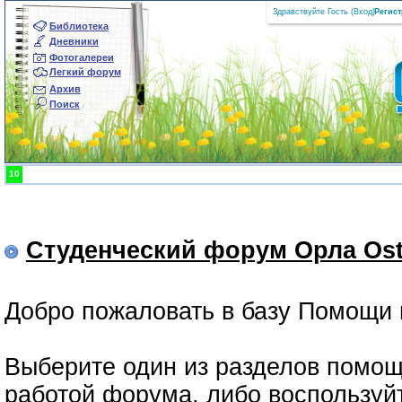
Здравствуйте Гость (
Вход
|
Регис
Библиотека
Дневники
Фотогалереи
Легкий форум
Архив
Поиск
10
Студенческий форум Орла Ost
Добро пожаловать в базу Помощи 
Выберите один из разделов помощ
работой форума, либо воспользуй