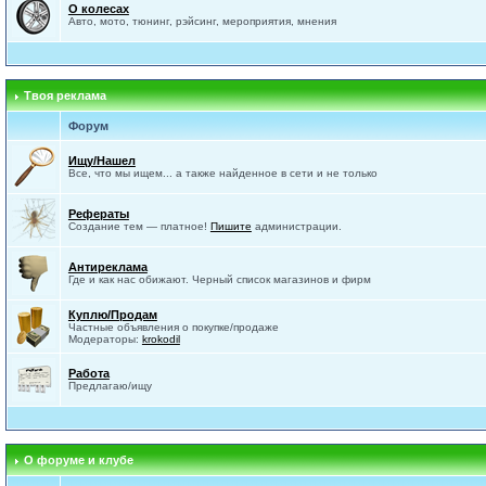
О колесах
Авто, мото, тюнинг, рэйсинг, мероприятия, мнения
Твоя реклама
Форум
Ищу/Нашел
Все, что мы ищем... а также найденное в сети и не только
Рефераты
Создание тем — платное!
Пишите
администрации.
Антиреклама
Где и как нас обижают. Черный список магазинов и фирм
Куплю/Продам
Частные объявления о покупке/продаже
Модераторы:
krokodil
Работа
Предлагаю/ищу
О форуме и клубе