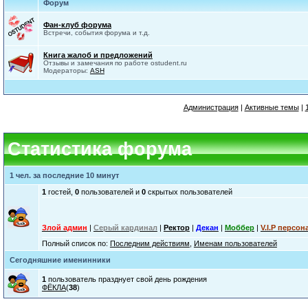
Форум
Фан-клуб форума
Встречи, события форума и т.д.
Книга жалоб и предложений
Отзывы и замечания по работе ostudent.ru
Модераторы:
ASH
Администрация
|
Активные темы
|
Статистика форума
1 чел. за последние 10 минут
1
гостей,
0
пользователей и
0
скрытых пользователей
Злой админ
|
Серый кардинал
|
Ректор
|
Декан
|
Моббер
|
V.I.P персон
Полный список по:
Последним действиям
,
Именам пользователей
Сегодняшние именинники
1
пользователь празднует свой день рождения
ФЁКЛА
(
38
)