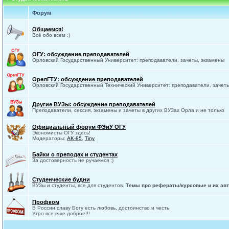
Форум
Общаемся!
Всё обо всем :)
ОГУ: обсуждение преподавателей
Орловский Государственный Университет: преподаватели, зачеты, экзамены
ОрелГТУ: обсуждение преподавателей
Орловский Государственный Технический Университет: преподаватели, зачет
Другие ВУЗы: обсуждение преподавателей
Преподаватели, сессия, экзамены и зачеты в других ВУЗах Орла и не только
Официальный форум ФЭиУ ОГУ
Экономисты ОГУ здесь!
Модераторы:
AK-85
,
Tiny
Байки о преподах и студентах
За достоверность не ручаемся ;)
Студенческие будни
ВУЗы и студенты, все для студентов.
Темы про рефераты/курсовые и их авт
Профком
В России славу Богу есть любовь, достоинство и честь
Утро все еще доброе!!!