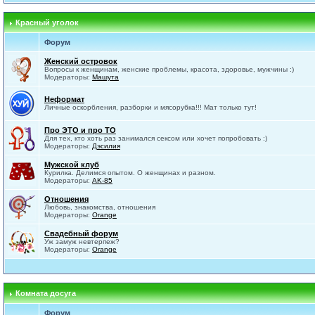
Красный уголок
Форум
Женский островок
Вопросы к женщинам, женские проблемы, красота, здоровье, мужчины :)
Модераторы:
Машута
Неформат
Личные оскорбления, разборки и мясорубка!!! Мат только тут!
Про ЭТО и про ТО
Для тех, кто хоть раз занимался сексом или хочет попробовать :)
Модераторы:
Дэсилия
Мужской клуб
Курилка. Делимся опытом. О женщинах и разном.
Модераторы:
AK-85
Отношения
Любовь, знакомства, отношения
Модераторы:
Orange
Свадебный форум
Уж замуж невтерпеж?
Модераторы:
Orange
Комната досуга
Форум