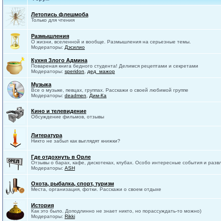
Летопись флешмоба
Только для чтения
Размышления
О жизни, вселенной и вообще. Размышления на серьезные темы.
Модераторы:
Дэсилио
Кухня Злого Админа
Повареная книга бедного студента! Делимся рецептами и секретами
Модераторы:
speridon
,
дед_мажор
Музыка
Все о музыке, певцах, группах. Расскажи о своей любимой группе
Модераторы:
deadmen
,
Дим-Ка
Кино и телевидение
Обсуждение фильмов, отзывы
Литература
Никто не забыл как выглядят книжки?
Где отдохнуть в Орле
Отзывы о барах, кафе, дискотеках, клубах. Особо интересные события и разв
Модераторы:
ASH
Охота, рыбалка, спорт, туризм
Места, организация, фотки. Расскажи о своем отдыхе
История
Как это было. Доподлинно не знает никто, но порассуждать-то можно)
Модераторы:
Rikki