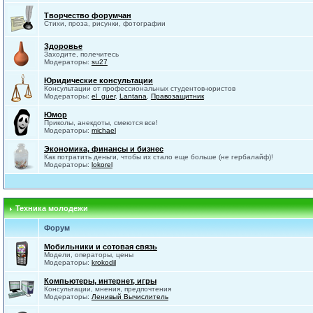
Творчество форумчан
Стихи, проза, рисунки, фотографии
Здоровье
Заходите, полечитесь
Модераторы:
su27
Юридические консультации
Консультации от профессиональных студентов-юристов
Модераторы:
el_guer
,
Lantana
,
Правозащитник
Юмор
Приколы, анекдоты, смеются все!
Модераторы:
michael
Экономика, финансы и бизнес
Как потратить деньги, чтобы их стало еще больше (не гербалайф)!
Модераторы:
lokorel
Техника молодежи
Форум
Мобильники и сотовая связь
Модели, операторы, цены
Модераторы:
krokodil
Компьютеры, интернет, игры
Консультации, мнения, предпочтения
Модераторы:
Ленивый Вычислитель