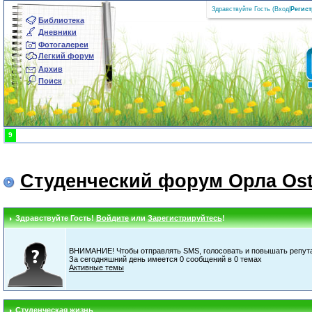
Здравствуйте Гость (
Вход
|
Регис
Библиотека
Дневники
Фотогалереи
Легкий форум
Архив
Поиск
9
Студенческий форум Орла Ost
Здравствуйте Гость!
Войдите
или
Зарегистрируйтесь
!
ВНИМАНИЕ! Чтобы отправлять SMS, голосовать и повышать репута
За сегодняшний день имеется 0 сообщений в 0 темах
Активные темы
Студенческая жизнь