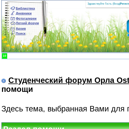
Здравствуйте Гость (
Вход
|
Регис
Библиотека
Дневники
Фотогалереи
Легкий форум
Архив
Поиск
10
Студенческий форум Орла Ost
помощи
Здесь тема, выбранная Вами для 