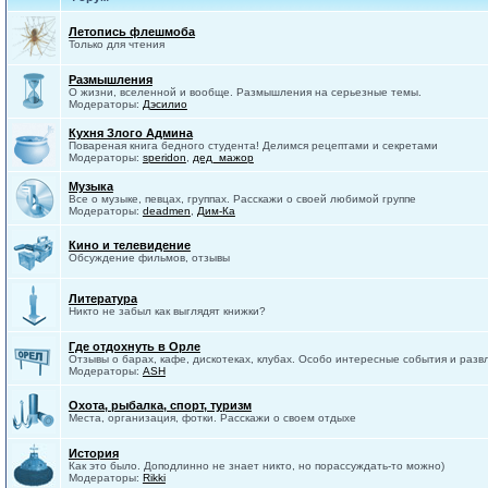
Летопись флешмоба
Только для чтения
Размышления
О жизни, вселенной и вообще. Размышления на серьезные темы.
Модераторы:
Дэсилио
Кухня Злого Админа
Повареная книга бедного студента! Делимся рецептами и секретами
Модераторы:
speridon
,
дед_мажор
Музыка
Все о музыке, певцах, группах. Расскажи о своей любимой группе
Модераторы:
deadmen
,
Дим-Ка
Кино и телевидение
Обсуждение фильмов, отзывы
Литература
Никто не забыл как выглядят книжки?
Где отдохнуть в Орле
Отзывы о барах, кафе, дискотеках, клубах. Особо интересные события и разв
Модераторы:
ASH
Охота, рыбалка, спорт, туризм
Места, организация, фотки. Расскажи о своем отдыхе
История
Как это было. Доподлинно не знает никто, но порассуждать-то можно)
Модераторы:
Rikki