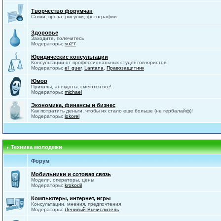
Творчество форумчан
Стихи, проза, рисунки, фотографии
Здоровье
Заходите, полечитесь
Модераторы:
su27
Юридические консультации
Консультации от профессиональных студентов-юристов
Модераторы:
el_guer
,
Lantana
,
Правозащитник
Юмор
Приколы, анекдоты, смеются все!
Модераторы:
michael
Экономика, финансы и бизнес
Как потратить деньги, чтобы их стало еще больше (не гербалайф)!
Модераторы:
lokorel
Техника молодежи
Форум
Мобильники и сотовая связь
Модели, операторы, цены
Модераторы:
krokodil
Компьютеры, интернет, игры
Консультации, мнения, предпочтения
Модераторы:
Ленивый Вычислитель