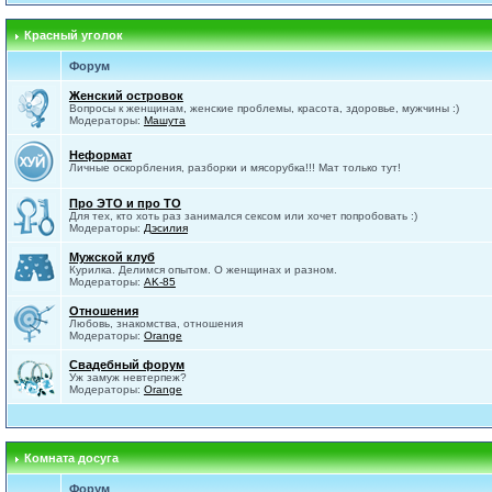
Красный уголок
Форум
Женский островок
Вопросы к женщинам, женские проблемы, красота, здоровье, мужчины :)
Модераторы:
Машута
Неформат
Личные оскорбления, разборки и мясорубка!!! Мат только тут!
Про ЭТО и про ТО
Для тех, кто хоть раз занимался сексом или хочет попробовать :)
Модераторы:
Дэсилия
Мужской клуб
Курилка. Делимся опытом. О женщинах и разном.
Модераторы:
AK-85
Отношения
Любовь, знакомства, отношения
Модераторы:
Orange
Свадебный форум
Уж замуж невтерпеж?
Модераторы:
Orange
Комната досуга
Форум