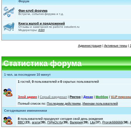
Форум
Фан-клуб форума
Встречи, события форума и т.д.
Книга жалоб и предложений
Отзывы и замечания по работе ostudent.ru
Модераторы:
ASH
Администрация
|
Активные темы
|
Статистика форума
1 чел. за последние 10 минут
1
гостей,
0
пользователей и
0
скрытых пользователей
Злой админ
|
Серый кардинал
|
Ректор
|
Декан
|
Моббер
|
V.I.P персон
Полный список по:
Последним действиям
,
Именам пользователей
Сегодняшние именинники
8
пользователей празднуют сегодня свой день рождения
ВВС
(
23
),
агата
(
39
),
П@кОстЬ
(
39
),
Валерия
(
39
),
Lilu
(
37
),
Prorok666666
(
38
),