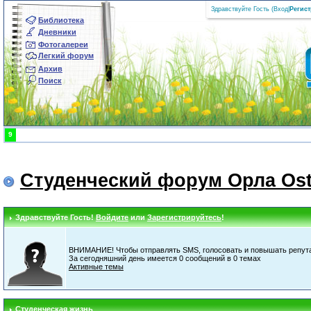
Здравствуйте Гость (
Вход
|
Регис
Библиотека
Дневники
Фотогалереи
Легкий форум
Архив
Поиск
9
Студенческий форум Орла Ost
Здравствуйте Гость!
Войдите
или
Зарегистрируйтесь
!
ВНИМАНИЕ! Чтобы отправлять SMS, голосовать и повышать репута
За сегодняшний день имеется 0 сообщений в 0 темах
Активные темы
Студенческая жизнь