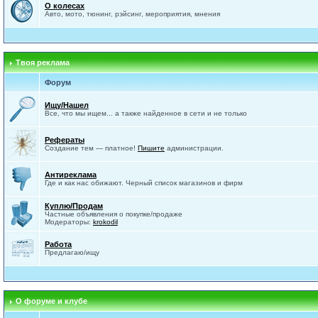
О колесах
Авто, мото, тюнинг, рэйсинг, мероприятия, мнения
Твоя реклама
Форум
Ищу/Нашел
Все, что мы ищем... а также найденное в сети и не только
Рефераты
Создание тем — платное!
Пишите
администрации.
Антиреклама
Где и как нас обижают. Черный список магазинов и фирм
Куплю/Продам
Частные объявления о покупке/продаже
Модераторы:
krokodil
Работа
Предлагаю/ищу
О форуме и клубе