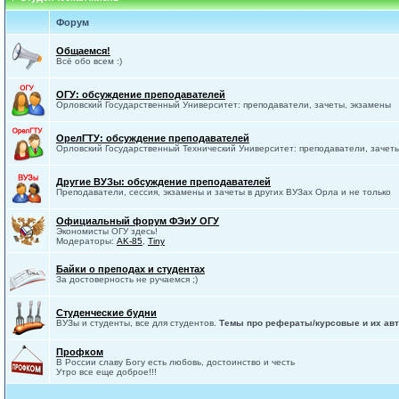
Форум
Общаемся!
Всё обо всем :)
ОГУ: обсуждение преподавателей
Орловский Государственный Университет: преподаватели, зачеты, экзамены
ОрелГТУ: обсуждение преподавателей
Орловский Государственный Технический Университет: преподаватели, зачет
Другие ВУЗы: обсуждение преподавателей
Преподаватели, сессия, экзамены и зачеты в других ВУЗах Орла и не только
Официальный форум ФЭиУ ОГУ
Экономисты ОГУ здесь!
Модераторы:
AK-85
,
Tiny
Байки о преподах и студентах
За достоверность не ручаемся ;)
Студенческие будни
ВУЗы и студенты, все для студентов.
Темы про рефераты/курсовые и их авт
Профком
В России славу Богу есть любовь, достоинство и честь
Утро все еще доброе!!!