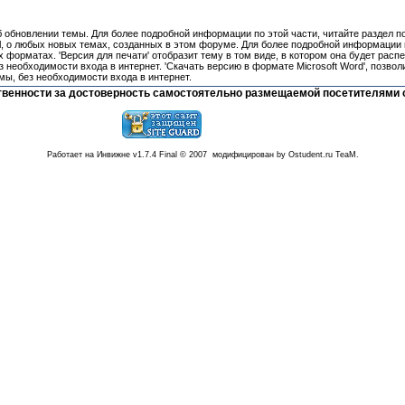
об обновлении темы. Для более подробной информации по этой части, читайте раздел п
l, о любых новых темах, созданных в этом форуме. Для более подробной информации п
 форматах. 'Версия для печати' отобразит тему в том виде, в котором она будет расп
 необходимости входа в интернет. 'Скачать версию в формате Microsoft Word', позвол
мы, без необходимости входа в интернет.
тственности за достоверность самостоятельно размещаемой посетителями 
Работает на Инвижне v1.7.4 Final © 2007 модифицирован by Ostudent.ru TeaM.