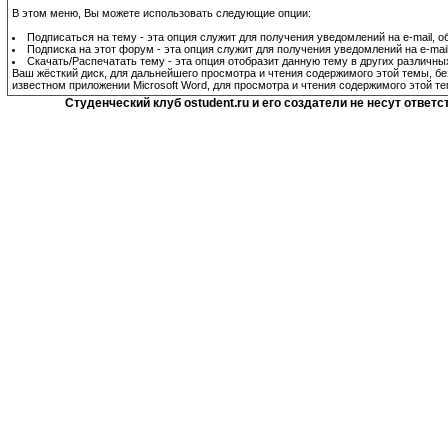
В этом меню, Вы можете использовать следующие опции:
Подписаться на тему - эта опция служит для получения уведомлений на e-mail, 
Подписка на этот форум - эта опция служит для получения уведомлений на e-mai
Скачать/Распечатать тему - эта опция отобразит данную тему в других различных
Ваш жёсткий диск, для дальнейшего просмотра и чтения содержимого этой темы, без
известном приложении Microsoft Word, для просмотра и чтения содержимого этой те
Студенческий клуб ostudent.ru и его создатели не несут отве