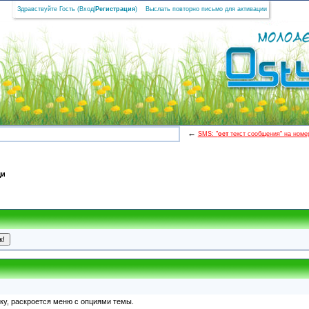
Здравствуйте Гость (
Вход
|
Регистрация
)
Выслать повторно письмо для активации
←
SMS: "
ост
текст сообщения" на номер
щи
пку, раскроется меню с опциями темы.