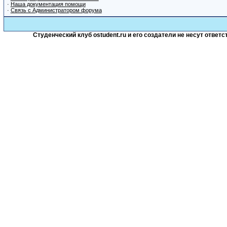
·
Наша документация помощи
·
Связь с Администратором форума
Студенческий клуб ostudent.ru и его создатели не несут отве