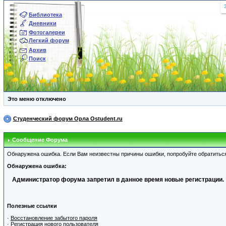
Библиотека
Дневники
Фотогалереи
Легкий форум
Архив
Поиск
Это меню отключено
Студенческий форум Орла Ostudent.ru
Сообщение Форума
Обнаружена ошибка. Если Вам неизвестны причины ошибки, попробуйте обратитьс
Обнаружена ошибка:
Администратор форума запретил в данное время новые регистрации.
Полезные ссылки
·
Восстановление забытого пароля
·
Регистрация нового пользователя