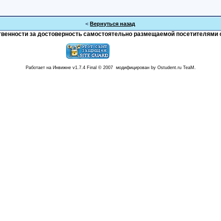
<
Вернуться назад
тственности за достоверность самостоятельно размещаемой посетителями 
Работает на Инвижне v1.7.4 Final © 2007 модифицирован by Ostudent.ru TeaM.