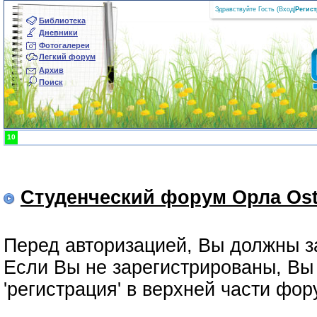
Здравствуйте Гость (
Вход
|
Регис
Библиотека
Дневники
Фотогалереи
Легкий форум
Архив
Поиск
10
Студенческий форум Орла Ost
Перед авторизацией, Вы должны з
Если Вы не зарегистрированы, Вы 
'регистрация' в верхней части фо