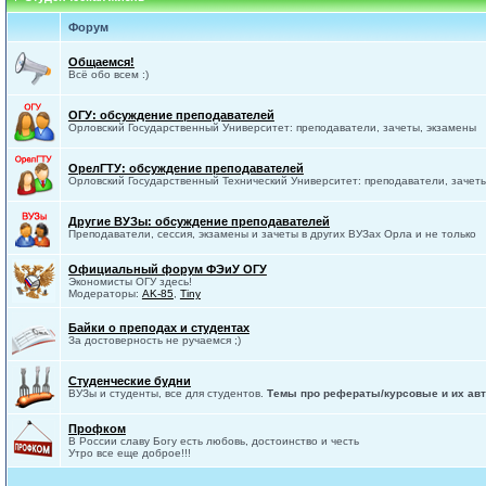
Форум
Общаемся!
Всё обо всем :)
ОГУ: обсуждение преподавателей
Орловский Государственный Университет: преподаватели, зачеты, экзамены
ОрелГТУ: обсуждение преподавателей
Орловский Государственный Технический Университет: преподаватели, зачет
Другие ВУЗы: обсуждение преподавателей
Преподаватели, сессия, экзамены и зачеты в других ВУЗах Орла и не только
Официальный форум ФЭиУ ОГУ
Экономисты ОГУ здесь!
Модераторы:
AK-85
,
Tiny
Байки о преподах и студентах
За достоверность не ручаемся ;)
Студенческие будни
ВУЗы и студенты, все для студентов.
Темы про рефераты/курсовые и их авт
Профком
В России славу Богу есть любовь, достоинство и честь
Утро все еще доброе!!!