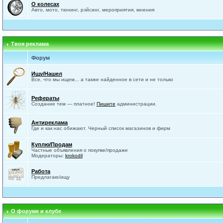
О колесах
Авто, мото, тюнинг, рэйсинг, мероприятия, мнения
Твоя реклама
Форум
Ищу/Нашел
Все, что мы ищем... а также найденное в сети и не только
Рефераты
Создание тем — платное!
Пишите
администрации.
Антиреклама
Где и как нас обижают. Черный список магазинов и фирм
Куплю/Продам
Частные объявления о покупке/продаже
Модераторы:
krokodil
Работа
Предлагаю/ищу
О форуме и клубе