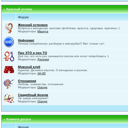
Красный уголок
Форум
Женский островок
Вопросы к женщинам, женские проблемы, красота, здоровье, мужчины :)
Модераторы:
Машута
Неформат
Личные оскорбления, разборки и мясорубка!!! Мат только тут!
Про ЭТО и про ТО
Для тех, кто хоть раз занимался сексом или хочет попробовать :)
Модераторы:
Дэсилия
Мужской клуб
Курилка. Делимся опытом. О женщинах и разном.
Модераторы:
AK-85
Отношения
Любовь, знакомства, отношения
Модераторы:
Orange
Свадебный форум
Уж замуж невтерпеж?
Модераторы:
Orange
Комната досуга
Форум