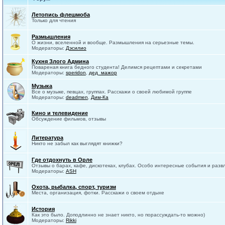
Летопись флешмоба
Только для чтения
Размышления
О жизни, вселенной и вообще. Размышления на серьезные темы.
Модераторы:
Дэсилио
Кухня Злого Админа
Повареная книга бедного студента! Делимся рецептами и секретами
Модераторы:
speridon
,
дед_мажор
Музыка
Все о музыке, певцах, группах. Расскажи о своей любимой группе
Модераторы:
deadmen
,
Дим-Ка
Кино и телевидение
Обсуждение фильмов, отзывы
Литература
Никто не забыл как выглядят книжки?
Где отдохнуть в Орле
Отзывы о барах, кафе, дискотеках, клубах. Особо интересные события и разв
Модераторы:
ASH
Охота, рыбалка, спорт, туризм
Места, организация, фотки. Расскажи о своем отдыхе
История
Как это было. Доподлинно не знает никто, но порассуждать-то можно)
Модераторы:
Rikki