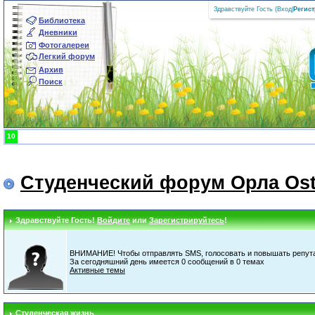
Здравствуйте Гость (
Вход
|
Регис
Библиотека
Дневники
Фотогалереи
Легкий форум
Архив
Поиск
10
Студенческий форум Орла Ost
Здравствуйте Гость!
Войдите
или
Зарегистрируйтесь
!
ВНИМАНИЕ! Чтобы отправлять SMS, голосовать и повышать репута
За сегодняшний день имеется 0 сообщений в 0 темах
Активные темы
Студенческая жизнь