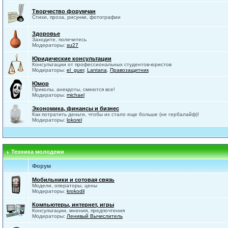
Творчество форумчан
Стихи, проза, рисунки, фотографии
Здоровье
Заходите, полечитесь
Модераторы:
su27
Юридические консультации
Консультации от профессиональных студентов-юристов
Модераторы:
el_guer
,
Lantana
,
Правозащитник
Юмор
Приколы, анекдоты, смеются все!
Модераторы:
michael
Экономика, финансы и бизнес
Как потратить деньги, чтобы их стало еще больше (не гербалайф)!
Модераторы:
lokorel
Техника молодежи
Форум
Мобильники и сотовая связь
Модели, операторы, цены
Модераторы:
krokodil
Компьютеры, интернет, игры
Консультации, мнения, предпочтения
Модераторы:
Ленивый Вычислитель