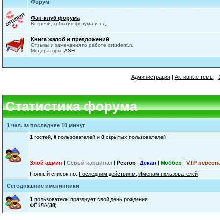
Форум
Фан-клуб форума
Встречи, события форума и т.д.
Книга жалоб и предложений
Отзывы и замечания по работе ostudent.ru
Модераторы:
ASH
Администрация
|
Активные темы
|
Статистика форума
1 чел. за последние 10 минут
1
гостей,
0
пользователей и
0
скрытых пользователей
Злой админ
|
Серый кардинал
|
Ректор
|
Декан
|
Моббер
|
V.I.P персон
Полный список по:
Последним действиям
,
Именам пользователей
Сегодняшние именинники
1
пользователь празднует свой день рождения
ФЁКЛА
(
38
)