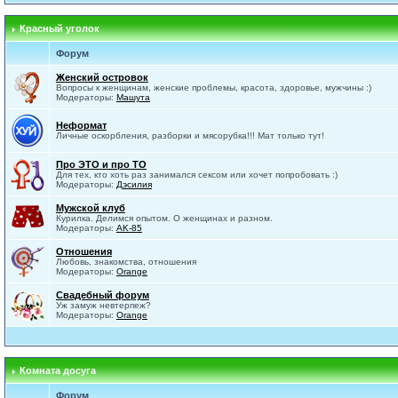
Красный уголок
Форум
Женский островок
Вопросы к женщинам, женские проблемы, красота, здоровье, мужчины :)
Модераторы:
Машута
Неформат
Личные оскорбления, разборки и мясорубка!!! Мат только тут!
Про ЭТО и про ТО
Для тех, кто хоть раз занимался сексом или хочет попробовать :)
Модераторы:
Дэсилия
Мужской клуб
Курилка. Делимся опытом. О женщинах и разном.
Модераторы:
AK-85
Отношения
Любовь, знакомства, отношения
Модераторы:
Orange
Свадебный форум
Уж замуж невтерпеж?
Модераторы:
Orange
Комната досуга
Форум