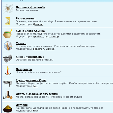
Летопись флешмоба
Только для чтения
Размышления
О жизни, вселенной и вообще. Размышления на серьезные темы.
Модераторы:
Дэсилио
Кухня Злого Админа
Повареная книга бедного студента! Делимся рецептами и секретами
Модераторы:
speridon
,
дед_мажор
Музыка
Все о музыке, певцах, группах. Расскажи о своей любимой группе
Модераторы:
deadmen
,
Дим-Ка
Кино и телевидение
Обсуждение фильмов, отзывы
Литература
Никто не забыл как выглядят книжки?
Где отдохнуть в Орле
Отзывы о барах, кафе, дискотеках, клубах. Особо интересные события и разв
Модераторы:
ASH
Охота, рыбалка, спорт, туризм
Места, организация, фотки. Расскажи о своем отдыхе
История
Как это было. Доподлинно не знает никто, но порассуждать-то можно)
Модераторы:
Rikki