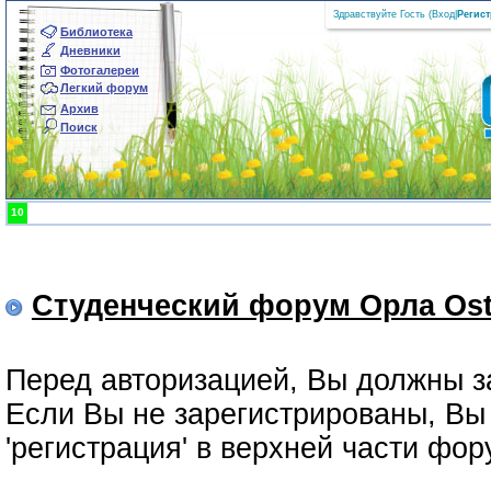
Здравствуйте Гость (
Вход
|
Регис
Библиотека
Дневники
Фотогалереи
Легкий форум
Архив
Поиск
10
Студенческий форум Орла Ost
Перед авторизацией, Вы должны з
Если Вы не зарегистрированы, Вы 
'регистрация' в верхней части фо