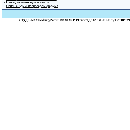
·
Наша документация помощи
·
Связь с Администратором форума
Студенческий клуб ostudent.ru и его создатели не несут отве