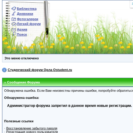
Библиотека
Дневники
Фотогалереи
Легкий форум
Архив
Поиск
Это меню отключено
Студенческий форум Орла Ostudent.ru
Сообщение Форума
Обнаружена ошибка. Если Вам неизвестны причины ошибки, попробуйте обратитьс
Обнаружена ошибка:
Администратор форума запретил в данное время новые регистрации.
Полезные ссылки
·
Восстановление забытого пароля
·
Регистрация нового пользователя