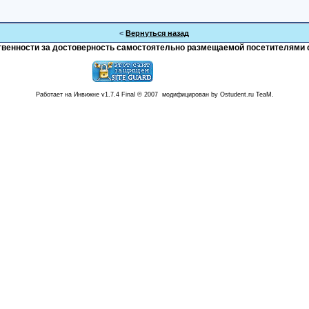
<
Вернуться назад
тственности за достоверность самостоятельно размещаемой посетителями 
Работает на Инвижне v1.7.4 Final © 2007 модифицирован by Ostudent.ru TeaM.