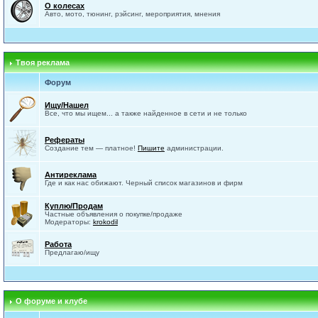
О колесах
Авто, мото, тюнинг, рэйсинг, мероприятия, мнения
Твоя реклама
Форум
Ищу/Нашел
Все, что мы ищем... а также найденное в сети и не только
Рефераты
Создание тем — платное!
Пишите
администрации.
Антиреклама
Где и как нас обижают. Черный список магазинов и фирм
Куплю/Продам
Частные объявления о покупке/продаже
Модераторы:
krokodil
Работа
Предлагаю/ищу
О форуме и клубе