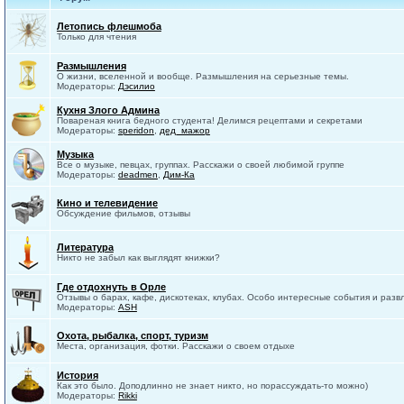
Летопись флешмоба
Только для чтения
Размышления
О жизни, вселенной и вообще. Размышления на серьезные темы.
Модераторы:
Дэсилио
Кухня Злого Админа
Повареная книга бедного студента! Делимся рецептами и секретами
Модераторы:
speridon
,
дед_мажор
Музыка
Все о музыке, певцах, группах. Расскажи о своей любимой группе
Модераторы:
deadmen
,
Дим-Ка
Кино и телевидение
Обсуждение фильмов, отзывы
Литература
Никто не забыл как выглядят книжки?
Где отдохнуть в Орле
Отзывы о барах, кафе, дискотеках, клубах. Особо интересные события и разв
Модераторы:
ASH
Охота, рыбалка, спорт, туризм
Места, организация, фотки. Расскажи о своем отдыхе
История
Как это было. Доподлинно не знает никто, но порассуждать-то можно)
Модераторы:
Rikki