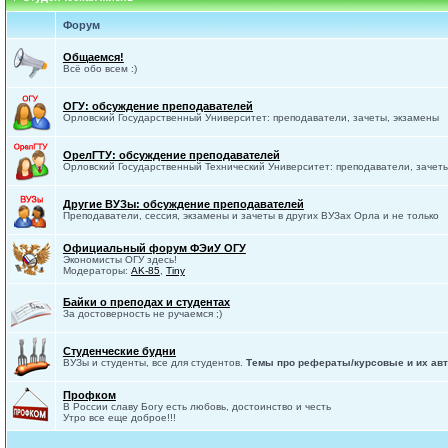
Форум
Общаемся!
Всё обо всем :)
ОГУ: обсуждение преподавателей
Орловский Государственный Университет: преподаватели, зачеты, экзамены
ОрелГТУ: обсуждение преподавателей
Орловский Государственный Технический Университет: преподаватели, зачет
Другие ВУЗы: обсуждение преподавателей
Преподаватели, сессия, экзамены и зачеты в других ВУЗах Орла и не только
Официальный форум ФЭиУ ОГУ
Экономисты ОГУ здесь!
Модераторы:
AK-85
,
Tiny
Байки о преподах и студентах
За достоверность не ручаемся ;)
Студенческие будни
ВУЗы и студенты, все для студентов.
Темы про рефераты/курсовые и их авт
Профком
В России славу Богу есть любовь, достоинство и честь
Утро все еще доброе!!!