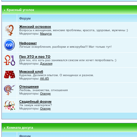
Красный уголок
Форум
Женский островок
Вопросы к женщинам, женские проблемы, красота, здоровье, мужчины :)
Модераторы:
Машута
Неформат
Личные оскорбления, разборки и мясорубка!!! Мат только тут!
Про ЭТО и про ТО
Для тех, кто хоть раз занимался сексом или хочет попробовать :)
Модераторы:
Дэсилия
Мужской клуб
Курилка. Делимся опытом. О женщинах и разном.
Модераторы:
AK-85
Отношения
Любовь, знакомства, отношения
Модераторы:
Orange
Свадебный форум
Уж замуж невтерпеж?
Модераторы:
Orange
Комната досуга
Форум