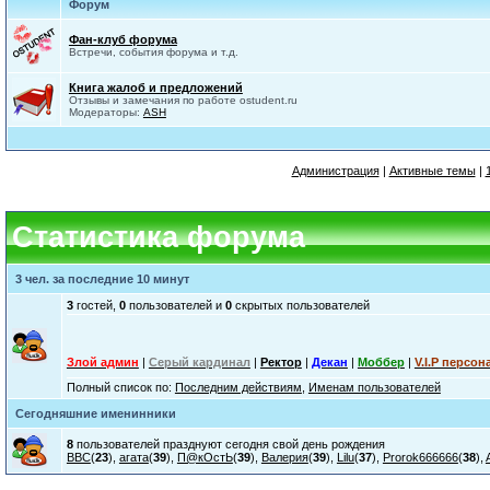
Форум
Фан-клуб форума
Встречи, события форума и т.д.
Книга жалоб и предложений
Отзывы и замечания по работе ostudent.ru
Модераторы:
ASH
Администрация
|
Активные темы
|
Статистика форума
3 чел. за последние 10 минут
3
гостей,
0
пользователей и
0
скрытых пользователей
Злой админ
|
Серый кардинал
|
Ректор
|
Декан
|
Моббер
|
V.I.P персон
Полный список по:
Последним действиям
,
Именам пользователей
Сегодняшние именинники
8
пользователей празднуют сегодня свой день рождения
ВВС
(
23
),
агата
(
39
),
П@кОстЬ
(
39
),
Валерия
(
39
),
Lilu
(
37
),
Prorok666666
(
38
),