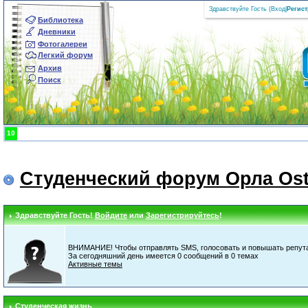
Здравствуйте Гость (
Вход
|
Регис
Библиотека
Дневники
Фотогалереи
Легкий форум
Архив
Поиск
10
Студенческий форум Орла Ost
Здравствуйте Гость!
Войдите
или
Зарегистрируйтесь
!
ВНИМАНИЕ! Чтобы отправлять SMS, голосовать и повышать репута
За сегодняшний день имеется 0 сообщений в 0 темах
Активные темы
Студенческая жизнь