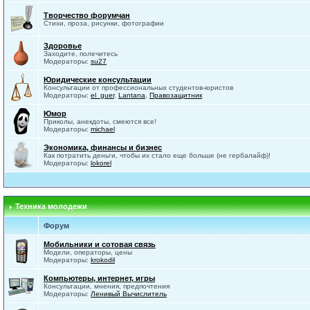
Творчество форумчан
Стихи, проза, рисунки, фотографии
Здоровье
Заходите, полечитесь
Модераторы:
su27
Юридические консультации
Консультации от профессиональных студентов-юристов
Модераторы:
el_guer
,
Lantana
,
Правозащитник
Юмор
Приколы, анекдоты, смеются все!
Модераторы:
michael
Экономика, финансы и бизнес
Как потратить деньги, чтобы их стало еще больше (не гербалайф)!
Модераторы:
lokorel
Техника молодежи
Форум
Мобильники и сотовая связь
Модели, операторы, цены
Модераторы:
krokodil
Компьютеры, интернет, игры
Консультации, мнения, предпочтения
Модераторы:
Ленивый Вычислитель