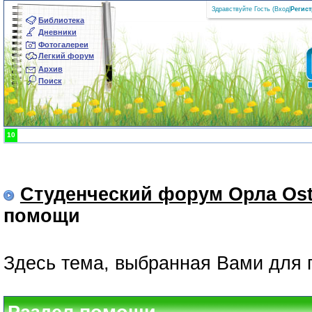
Здравствуйте Гость (
Вход
|
Регис
Библиотека
Дневники
Фотогалереи
Легкий форум
Архив
Поиск
10
Студенческий форум Орла Ost
помощи
Здесь тема, выбранная Вами для 