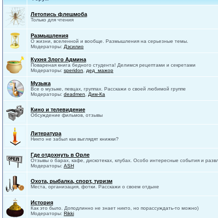
Летопись флешмоба
Только для чтения
Размышления
О жизни, вселенной и вообще. Размышления на серьезные темы.
Модераторы:
Дэсилио
Кухня Злого Админа
Повареная книга бедного студента! Делимся рецептами и секретами
Модераторы:
speridon
,
дед_мажор
Музыка
Все о музыке, певцах, группах. Расскажи о своей любимой группе
Модераторы:
deadmen
,
Дим-Ка
Кино и телевидение
Обсуждение фильмов, отзывы
Литература
Никто не забыл как выглядят книжки?
Где отдохнуть в Орле
Отзывы о барах, кафе, дискотеках, клубах. Особо интересные события и разв
Модераторы:
ASH
Охота, рыбалка, спорт, туризм
Места, организация, фотки. Расскажи о своем отдыхе
История
Как это было. Доподлинно не знает никто, но порассуждать-то можно)
Модераторы:
Rikki