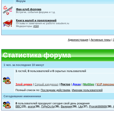
Форум
Фан-клуб форума
Встречи, события форума и т.д.
Книга жалоб и предложений
Отзывы и замечания по работе ostudent.ru
Модераторы:
ASH
Администрация
|
Активные темы
|
Статистика форума
1 чел. за последние 10 минут
1
гостей,
0
пользователей и
0
скрытых пользователей
Злой админ
|
Серый кардинал
|
Ректор
|
Декан
|
Моббер
|
V.I.P персон
Полный список по:
Последним действиям
,
Именам пользователей
Сегодняшние именинники
8
пользователей празднуют сегодня свой день рождения
ВВС
(
23
),
агата
(
39
),
П@кОстЬ
(
39
),
Валерия
(
39
),
Lilu
(
37
),
Prorok666666
(
38
),