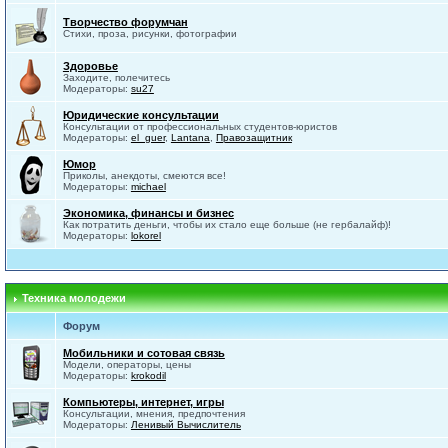
Творчество форумчан
Стихи, проза, рисунки, фотографии
Здоровье
Заходите, полечитесь
Модераторы:
su27
Юридические консультации
Консультации от профессиональных студентов-юристов
Модераторы:
el_guer
,
Lantana
,
Правозащитник
Юмор
Приколы, анекдоты, смеются все!
Модераторы:
michael
Экономика, финансы и бизнес
Как потратить деньги, чтобы их стало еще больше (не гербалайф)!
Модераторы:
lokorel
Техника молодежи
Форум
Мобильники и сотовая связь
Модели, операторы, цены
Модераторы:
krokodil
Компьютеры, интернет, игры
Консультации, мнения, предпочтения
Модераторы:
Ленивый Вычислитель