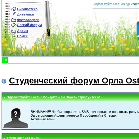
Здравствуйте Гость (
Вход
|
Регис
Библиотека
Дневники
Фотогалереи
Легкий форум
Архив
Поиск
10
Студенческий форум Орла Ost
Здравствуйте Гость!
Войдите
или
Зарегистрируйтесь
!
ВНИМАНИЕ! Чтобы отправлять SMS, голосовать и повышать репута
За сегодняшний день имеется 0 сообщений в 0 темах
Активные темы
Студенческая жизнь