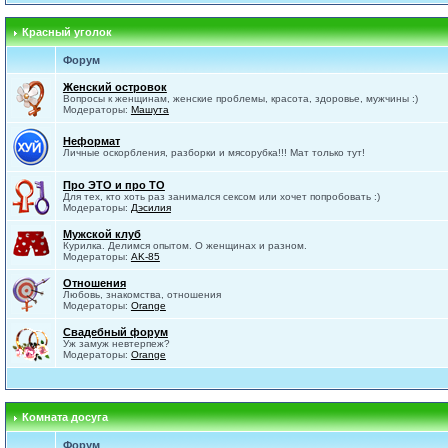
Красный уголок
Форум
Женский островок
Вопросы к женщинам, женские проблемы, красота, здоровье, мужчины :)
Модераторы:
Машута
Неформат
Личные оскорбления, разборки и мясорубка!!! Мат только тут!
Про ЭТО и про ТО
Для тех, кто хоть раз занимался сексом или хочет попробовать :)
Модераторы:
Дэсилия
Мужской клуб
Курилка. Делимся опытом. О женщинах и разном.
Модераторы:
AK-85
Отношения
Любовь, знакомства, отношения
Модераторы:
Orange
Свадебный форум
Уж замуж невтерпеж?
Модераторы:
Orange
Комната досуга
Форум