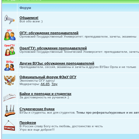
Форум
Общаемся!
Всё обо всем :)
ОГУ: обсуждение преподавателей
Орловский Государственный Университет: преподаватели, зачеты, экзамены
ОрелГТУ: обсуждение преподавателей
Орловский Государственный Технический Университет: преподаватели, зачет
Другие ВУЗы: обсуждение преподавателей
Преподаватели, сессия, экзамены и зачеты в других ВУЗах Орла и не только
Официальный форум ФЭиУ ОГУ
Экономисты ОГУ здесь!
Модераторы:
AK-85
,
Tiny
Байки о преподах и студентах
За достоверность не ручаемся ;)
Студенческие будни
ВУЗы и студенты, все для студентов.
Темы про рефераты/курсовые и их авт
Профком
В России славу Богу есть любовь, достоинство и честь
Утро все еще доброе!!!