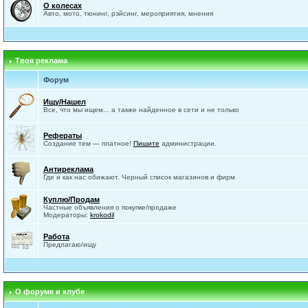
О колесах
Авто, мото, тюнинг, рэйсинг, мероприятия, мнения
Твоя реклама
Форум
Ищу/Нашел
Все, что мы ищем... а также найденное в сети и не только
Рефераты
Создание тем — платное!
Пишите
администрации.
Антиреклама
Где и как нас обижают. Черный список магазинов и фирм
Куплю/Продам
Частные объявления о покупке/продаже
Модераторы:
krokodil
Работа
Предлагаю/ищу
О форуме и клубе