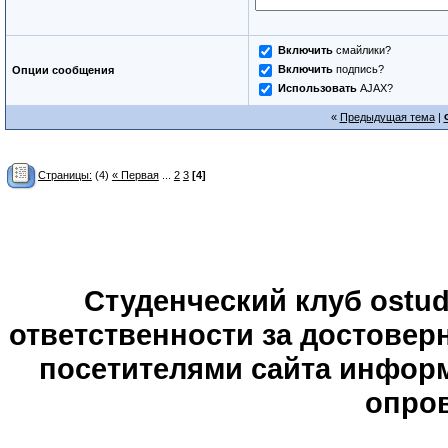
Включить
смайлики?
Включить
подпись?
Опции сообщения
Использовать
AJAX?
«
Предыдущая тема
|
Страницы:
(4)
« Первая
...
2
3
[4]
Студенческий клуб ostude
ответственности за достове
посетителями сайта информ
опров