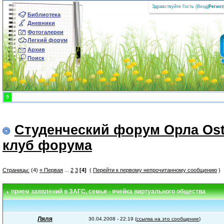
Здравствуйте Гость (
Вход
|
Регис
Библиотека
Дневники
Фотогалереи
Легкий форум
Архив
Поиск
9
Студенческий форум Орла Ost
клуб форума
Страницы:
(4)
« Первая
...
2
3
[4]
(
Перейти к первому непрочитанному сообщению
)
прием заявлений в ЗАГС
, семья - ячейка виртуального общества
Ляля
30.04.2008 - 22:19 (
ссылка на это сообщение
)