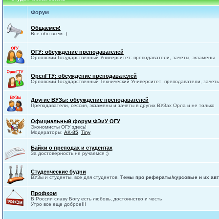
Форум
Общаемся!
Всё обо всем :)
ОГУ: обсуждение преподавателей
Орловский Государственный Университет: преподаватели, зачеты, экзамены
ОрелГТУ: обсуждение преподавателей
Орловский Государственный Технический Университет: преподаватели, зачет
Другие ВУЗы: обсуждение преподавателей
Преподаватели, сессия, экзамены и зачеты в других ВУЗах Орла и не только
Официальный форум ФЭиУ ОГУ
Экономисты ОГУ здесь!
Модераторы:
AK-85
,
Tiny
Байки о преподах и студентах
За достоверность не ручаемся ;)
Студенческие будни
ВУЗы и студенты, все для студентов.
Темы про рефераты/курсовые и их авт
Профком
В России славу Богу есть любовь, достоинство и честь
Утро все еще доброе!!!