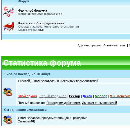
Форум
Фан-клуб форума
Встречи, события форума и т.д.
Книга жалоб и предложений
Отзывы и замечания по работе ostudent.ru
Модераторы:
ASH
Администрация
|
Активные темы
|
Статистика форума
1 чел. за последние 10 минут
1
гостей,
0
пользователей и
0
скрытых пользователей
Злой админ
|
Серый кардинал
|
Ректор
|
Декан
|
Моббер
|
V.I.P персон
Полный список по:
Последним действиям
,
Именам пользователей
Сегодняшние именинники
1
пользователь празднует свой день рождения
Cizarius
(
46
)