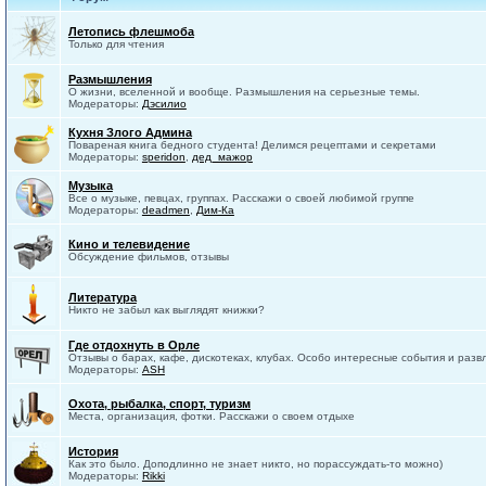
Летопись флешмоба
Только для чтения
Размышления
О жизни, вселенной и вообще. Размышления на серьезные темы.
Модераторы:
Дэсилио
Кухня Злого Админа
Повареная книга бедного студента! Делимся рецептами и секретами
Модераторы:
speridon
,
дед_мажор
Музыка
Все о музыке, певцах, группах. Расскажи о своей любимой группе
Модераторы:
deadmen
,
Дим-Ка
Кино и телевидение
Обсуждение фильмов, отзывы
Литература
Никто не забыл как выглядят книжки?
Где отдохнуть в Орле
Отзывы о барах, кафе, дискотеках, клубах. Особо интересные события и разв
Модераторы:
ASH
Охота, рыбалка, спорт, туризм
Места, организация, фотки. Расскажи о своем отдыхе
История
Как это было. Доподлинно не знает никто, но порассуждать-то можно)
Модераторы:
Rikki