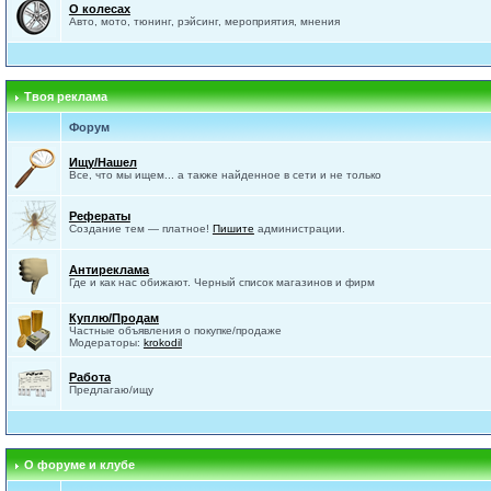
О колесах
Авто, мото, тюнинг, рэйсинг, мероприятия, мнения
Твоя реклама
Форум
Ищу/Нашел
Все, что мы ищем... а также найденное в сети и не только
Рефераты
Создание тем — платное!
Пишите
администрации.
Антиреклама
Где и как нас обижают. Черный список магазинов и фирм
Куплю/Продам
Частные объявления о покупке/продаже
Модераторы:
krokodil
Работа
Предлагаю/ищу
О форуме и клубе