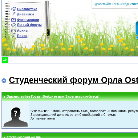
Здравствуйте Гость (
Вход
|
Регис
Библиотека
Дневники
Фотогалереи
Легкий форум
Архив
Поиск
10
Студенческий форум Орла Ost
Здравствуйте Гость!
Войдите
или
Зарегистрируйтесь
!
ВНИМАНИЕ! Чтобы отправлять SMS, голосовать и повышать репута
За сегодняшний день имеется 0 сообщений в 0 темах
Активные темы
Студенческая жизнь