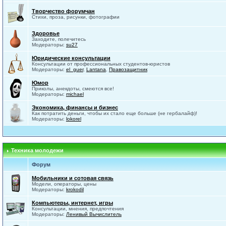
Творчество форумчан
Стихи, проза, рисунки, фотографии
Здоровье
Заходите, полечитесь
Модераторы:
su27
Юридические консультации
Консультации от профессиональных студентов-юристов
Модераторы:
el_guer
,
Lantana
,
Правозащитник
Юмор
Приколы, анекдоты, смеются все!
Модераторы:
michael
Экономика, финансы и бизнес
Как потратить деньги, чтобы их стало еще больше (не гербалайф)!
Модераторы:
lokorel
Техника молодежи
Форум
Мобильники и сотовая связь
Модели, операторы, цены
Модераторы:
krokodil
Компьютеры, интернет, игры
Консультации, мнения, предпочтения
Модераторы:
Ленивый Вычислитель