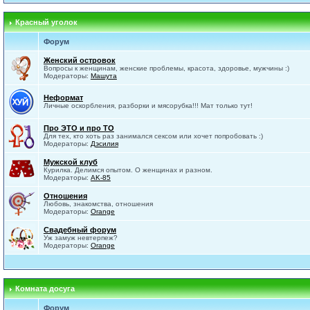
Красный уголок
Форум
Женский островок
Вопросы к женщинам, женские проблемы, красота, здоровье, мужчины :)
Модераторы:
Машута
Неформат
Личные оскорбления, разборки и мясорубка!!! Мат только тут!
Про ЭТО и про ТО
Для тех, кто хоть раз занимался сексом или хочет попробовать :)
Модераторы:
Дэсилия
Мужской клуб
Курилка. Делимся опытом. О женщинах и разном.
Модераторы:
AK-85
Отношения
Любовь, знакомства, отношения
Модераторы:
Orange
Свадебный форум
Уж замуж невтерпеж?
Модераторы:
Orange
Комната досуга
Форум