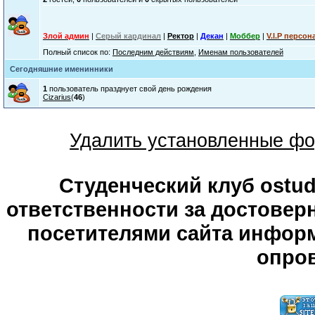
Злой админ
|
Серый кардинал
|
Ректор
|
Декан
|
Моббер
|
V.I.P персон
Полный список по:
Последним действиям
,
Именам пользователей
Сегодняшние именинники
1
пользователь празднует свой день рождения
Cizarius
(
46
)
Удалить установленные фо
Студенческий клуб ostude
ответственности за достове
посетителями сайта информ
опров