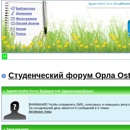
Здравствуйте Гость (
Вход
|
Регис
Библиотека
Дневники
Фотогалереи
Легкий форум
Архив
Поиск
10
Студенческий форум Орла Ost
Здравствуйте Гость!
Войдите
или
Зарегистрируйтесь
!
ВНИМАНИЕ! Чтобы отправлять SMS, голосовать и повышать репута
За сегодняшний день имеется 0 сообщений в 0 темах
Активные темы
Твоя реклама