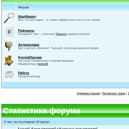
Форум
Ищу/Нашел
Все, что мы ищем... а также найденное в сети и не только
Рефераты
Создание тем — платное!
Пишите
администрации.
Антиреклама
Где и как нас обижают. Черный список магазинов и фирм
Куплю/Продам
Частные объявления о покупке/продаже
Модераторы:
krokodil
Работа
Предлагаю/ищу
Администрация
|
Активные темы
|
Статистика форума
2 чел. за последние 10 минут
2
гостей,
0
пользователей и
0
скрытых пользователей