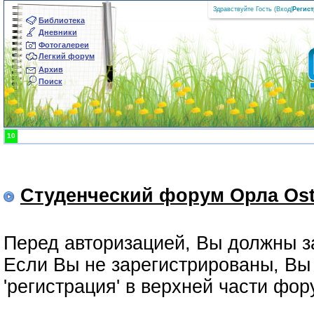
Здравствуйте Гость (
Вход
|
Регис
Библиотека
Дневники
Фотогалереи
Легкий форум
Архив
Поиск
10
Студенческий форум Орла Ost
Перед авторизацией, Вы должны з
Если Вы не зарегистрированы, Вы 
'регистрация' в верхней части фо