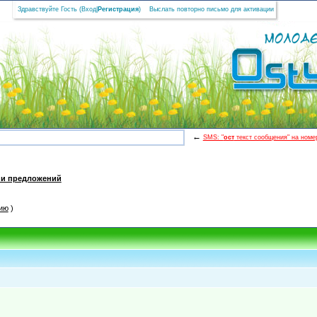
Здравствуйте Гость (
Вход
|
Регистрация
)
Выслать повторно письмо для активации
←
SMS: "
ост
текст сообщения" на номер
 и предложений
ию
)