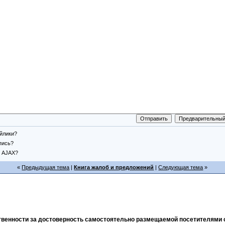
йлики?
пись?
AJAX?
«
Предыдущая тема
|
Книга жалоб и предложений
|
Следующая тема
»
тственности за достоверность самостоятельно размещаемой посетителями 