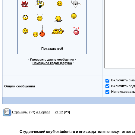
Показать всё
·
Проверить длину сообщения
·
·
Помощь по кодам форума
·
Включить
сма
Включить
под
Опции сообщения
Использовать
Страницы:
(23)
« Первая
...
21
22
[23]
Студенческий клуб ostudent.ru и его создатели не несут отве