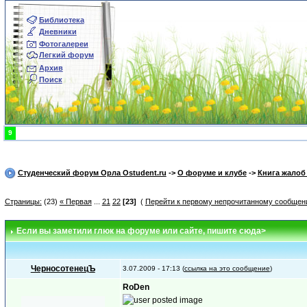
Библиотека
Дневники
Фотогалереи
Легкий форум
Архив
Поиск
9
Студенческий форум Орла Ostudent.ru
->
О форуме и клубе
->
Книга жалоб
Страницы:
(23)
« Первая
...
21
22
[23]
(
Перейти к первому непрочитанному сообщен
Если вы заметили глюк на форуме или сайте
, пишите сюда>
ЧерносотенецЪ
3.07.2009 - 17:13 (
ссылка на это сообщение
)
RoDen