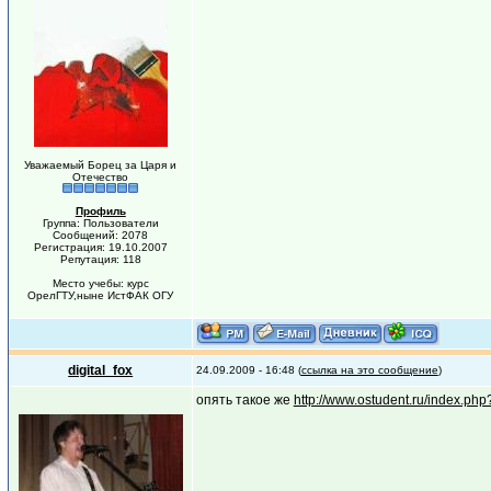
Уважаемый Борец за Царя и
Отечество
Профиль
Группа: Пользователи
Сообщений: 2078
Регистрация: 19.10.2007
Репутация: 118
Место учебы: курс
ОрелГТУ,ныне ИстФАК ОГУ
digital_fox
24.09.2009 - 16:48 (
ссылка на это сообщение
)
опять такое же
http://www.ostudent.ru/index.ph