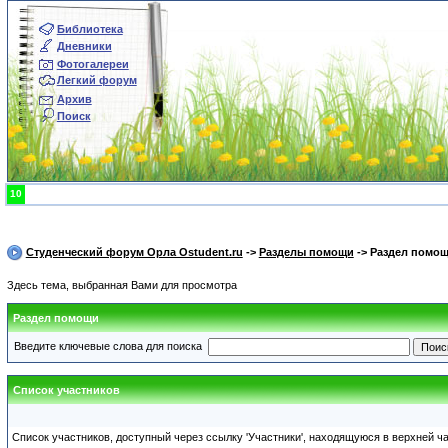
Библиотека
Дневники
Фотогалереи
Легкий форум
Архив
Поиск
10
Студенческий форум Орла Ostudent.ru
->
Разделы помощи
-> Раздел помо
Здесь тема, выбранная Вами для просмотра
Раздел помощи
Введите ключевые слова для поиска
Список участников
Список участников, доступный через ссылку 'Участники', находящуюся в верхней ч