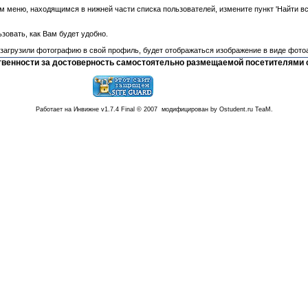
 меню, находящимся в нижней части списка пользователей, измените пункт 'Найти все
зовать, как Вам будет удобно.
 загрузили фотографию в свой профиль, будет отображаться изображение в виде фото
тственности за достоверность самостоятельно размещаемой посетителями 
Работает на Инвижне v1.7.4 Final © 2007 модифицирован by Ostudent.ru TeaM.