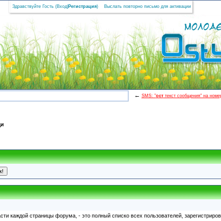
Здравствуйте Гость (
Вход
|
Регистрация
)
Выслать повторно письмо для активации
←
SMS: "
ост
текст сообщения" на номер
щи
асти каждой страницы форума, - это полный списко всех пользователей, зарегистрир