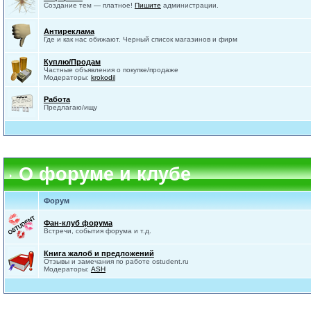
Создание тем — платное!
Пишите
администрации.
Антиреклама
Где и как нас обижают. Черный список магазинов и фирм
Куплю/Продам
Частные объявления о покупке/продаже
Модераторы:
krokodil
Работа
Предлагаю/ищу
О форуме и клубе
Форум
Фан-клуб форума
Встречи, события форума и т.д.
Книга жалоб и предложений
Отзывы и замечания по работе ostudent.ru
Модераторы:
ASH