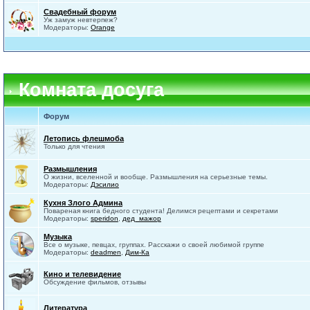
Свадебный форум
Уж замуж невтерпеж?
Модераторы:
Orange
Комната досуга
Форум
Летопись флешмоба
Только для чтения
Размышления
О жизни, вселенной и вообще. Размышления на серьезные темы.
Модераторы:
Дэсилио
Кухня Злого Админа
Повареная книга бедного студента! Делимся рецептами и секретами
Модераторы:
speridon
,
дед_мажор
Музыка
Все о музыке, певцах, группах. Расскажи о своей любимой группе
Модераторы:
deadmen
,
Дим-Ка
Кино и телевидение
Обсуждение фильмов, отзывы
Литература