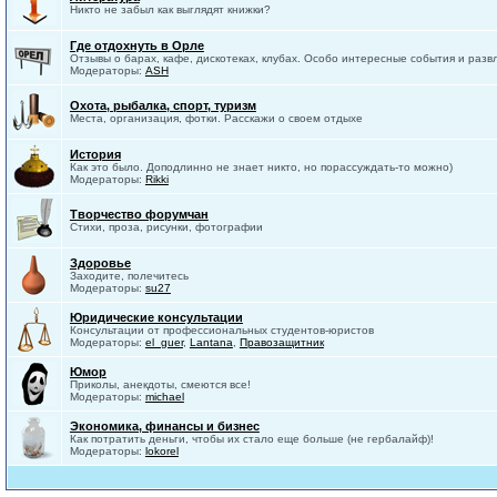
Никто не забыл как выглядят книжки?
Где отдохнуть в Орле
Отзывы о барах, кафе, дискотеках, клубах. Особо интересные события и разв
Модераторы:
ASH
Охота, рыбалка, спорт, туризм
Места, организация, фотки. Расскажи о своем отдыхе
История
Как это было. Доподлинно не знает никто, но порассуждать-то можно)
Модераторы:
Rikki
Творчество форумчан
Стихи, проза, рисунки, фотографии
Здоровье
Заходите, полечитесь
Модераторы:
su27
Юридические консультации
Консультации от профессиональных студентов-юристов
Модераторы:
el_guer
,
Lantana
,
Правозащитник
Юмор
Приколы, анекдоты, смеются все!
Модераторы:
michael
Экономика, финансы и бизнес
Как потратить деньги, чтобы их стало еще больше (не гербалайф)!
Модераторы:
lokorel