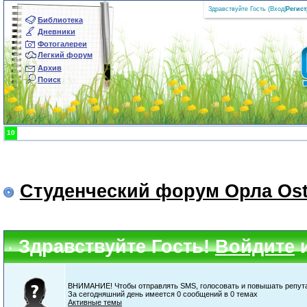
Здравствуйте Гость (
Вход
|
Регис
Библиотека
Дневники
Фотогалереи
Легкий форум
Архив
Поиск
10
Студенческий форум Орла Ost
Здравствуйте Гость!
Войдите
ВНИМАНИЕ! Чтобы отправлять SMS, голосовать и повышать репута
За сегодняшний день имеется 0 сообщений в 0 темах
Активные темы