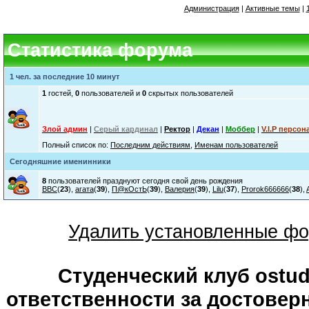
Администрация
|
Активные темы
|
Статистика форума
1 чел. за последние 10 минут
1
гостей,
0
пользователей и
0
скрытых пользователей
Злой админ
|
Серый кардинал
|
Ректор
|
Декан
|
Моббер
|
V.I.P персон
Полный список по:
Последним действиям
,
Именам пользователей
Сегодняшние именинники
8
пользователей празднуют сегодня свой день рождения
ВВС
(
23
),
агата
(
39
),
П@кОстЬ
(
39
),
Валерия
(
39
),
Lilu
(
37
),
Prorok666666
(
38
),
Удалить установленные фо
Студенческий клуб ostude
ответственности за достове