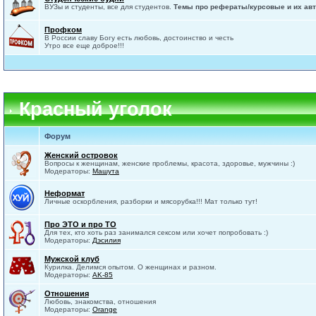
ВУЗы и студенты, все для студентов.
Темы про рефераты/курсовые и их авт
Профком
В России славу Богу есть любовь, достоинство и честь
Утро все еще доброе!!!
Красный уголок
Форум
Женский островок
Вопросы к женщинам, женские проблемы, красота, здоровье, мужчины :)
Модераторы:
Машута
Неформат
Личные оскорбления, разборки и мясорубка!!! Мат только тут!
Про ЭТО и про ТО
Для тех, кто хоть раз занимался сексом или хочет попробовать :)
Модераторы:
Дэсилия
Мужской клуб
Курилка. Делимся опытом. О женщинах и разном.
Модераторы:
AK-85
Отношения
Любовь, знакомства, отношения
Модераторы:
Orange