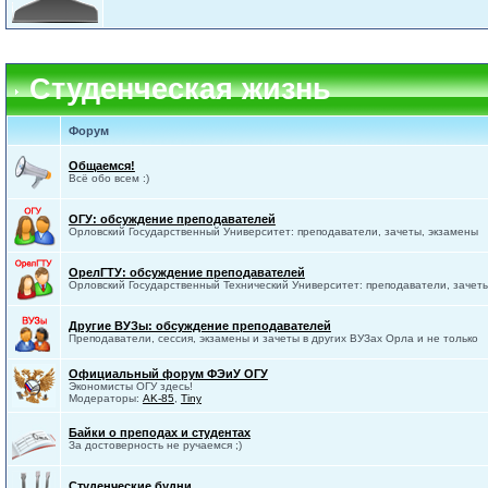
Студенческая жизнь
Форум
Общаемся!
Всё обо всем :)
ОГУ: обсуждение преподавателей
Орловский Государственный Университет: преподаватели, зачеты, экзамены
ОрелГТУ: обсуждение преподавателей
Орловский Государственный Технический Университет: преподаватели, зачет
Другие ВУЗы: обсуждение преподавателей
Преподаватели, сессия, экзамены и зачеты в других ВУЗах Орла и не только
Официальный форум ФЭиУ ОГУ
Экономисты ОГУ здесь!
Модераторы:
AK-85
,
Tiny
Байки о преподах и студентах
За достоверность не ручаемся ;)
Студенческие будни