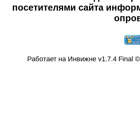
посетителями сайта информ
опров
Работает на Инвижне v1.7.4 Final 