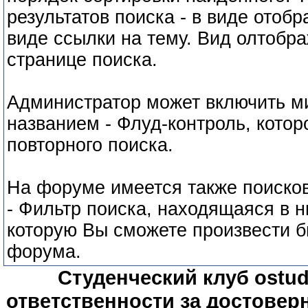
результатов поиска - в виде отоб
виде ссылки на тему. Вид олтобра
странице поиска.
Администратор может включить м
названием - Флуд-контроль, кото
повторного поиска.
На форуме имеется также поиско
- Фильтр поиска, находящаяся в н
которую Вы сможете произвести б
форума.
Студенческий клуб ostude
ответственности за достове