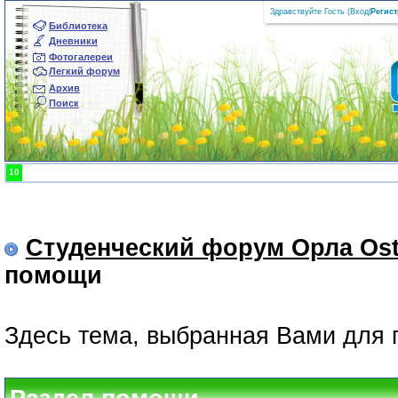
Здравствуйте Гость (
Вход
|
Регис
Библиотека
Дневники
Фотогалереи
Легкий форум
Архив
Поиск
10
Студенческий форум Орла Ost
помощи
Здесь тема, выбранная Вами для 