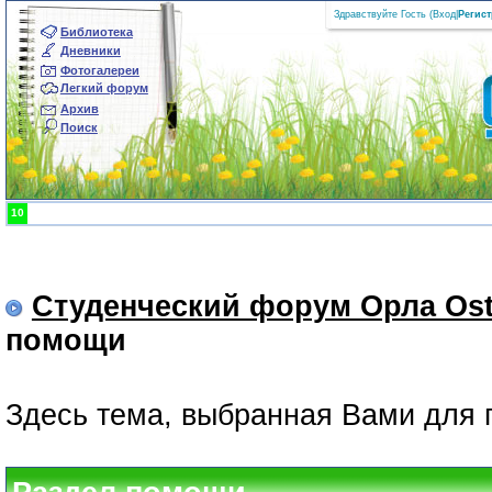
Здравствуйте Гость (
Вход
|
Регис
Библиотека
Дневники
Фотогалереи
Легкий форум
Архив
Поиск
10
Студенческий форум Орла Ost
помощи
Здесь тема, выбранная Вами для 