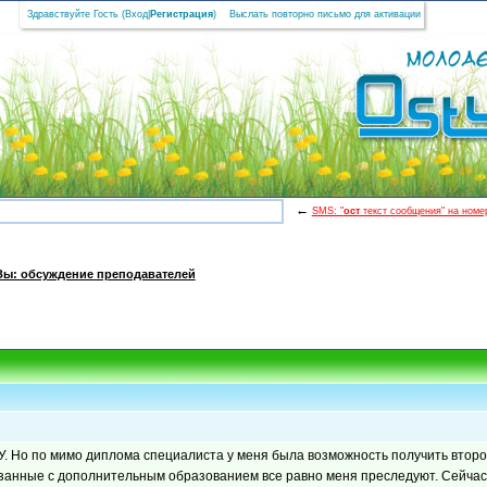
Здравствуйте Гость (
Вход
|
Регистрация
)
Выслать повторно письмо для активации
←
SMS: "
ост
текст сообщения" на номер
Зы: обсуждение преподавателей
ФУ. Но по мимо диплома специалиста у меня была возможность получить втор
вязанные с дополнительным образованием все равно меня преследуют. Сейчас