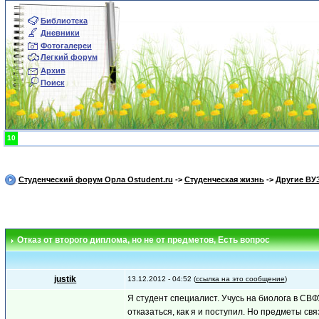
Библиотека
Дневники
Фотогалереи
Легкий форум
Архив
Поиск
10
Студенческий форум Орла Ostudent.ru
->
Студенческая жизнь
->
Другие ВУ
Отказ от второго диплома, но не от предметов
, Есть вопрос
justik
13.12.2012 - 04:52 (
ссылка на это сообщение
)
Я студент специалист. Учусь на биолога в СВ
отказаться, как я и поступил. Но предметы с