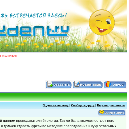
 4403 (9 руб)
Подписка на тему
|
Сообщить другу
|
Версия для печати
ой диплом преподавателя биологии. Так же была возможность от него
 я должен сдавать курсач по методике преподавания и кучу остальных