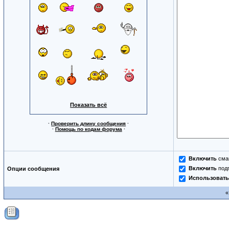
Показать всё
·
Проверить длину сообщения
·
·
Помощь по кодам форума
·
Включить
сма
Включить
под
Опции сообщения
Использовать