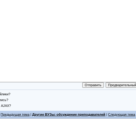
йлики?
пись?
AJAX?
«
Предыдущая тема
|
Другие ВУЗы: обсуждение преподавателей
|
Следующая тема