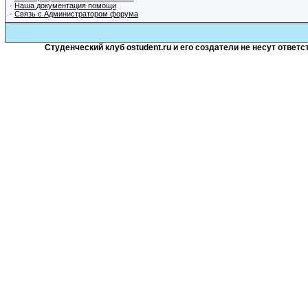
·
Наша документация помощи
·
Связь с Администратором форума
Студенческий клуб ostudent.ru и его создатели не несут отве