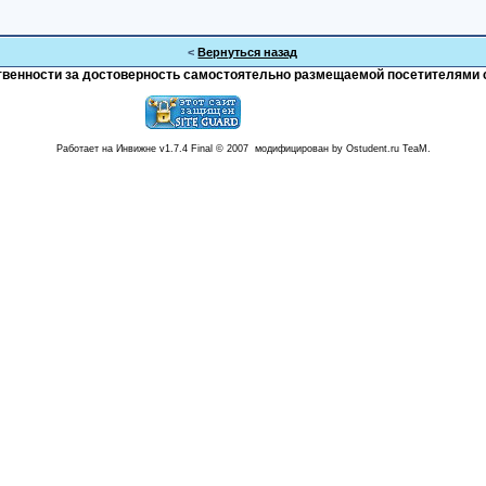
<
Вернуться назад
тственности за достоверность самостоятельно размещаемой посетителями 
Работает на Инвижне v1.7.4 Final © 2007 модифицирован by Ostudent.ru TeaM.