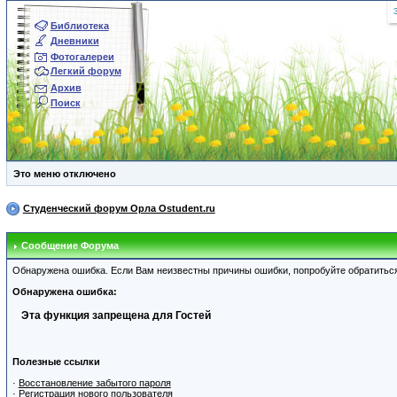
Библиотека
Дневники
Фотогалереи
Легкий форум
Архив
Поиск
Это меню отключено
Студенческий форум Орла Ostudent.ru
Сообщение Форума
Обнаружена ошибка. Если Вам неизвестны причины ошибки, попробуйте обратитьс
Обнаружена ошибка:
Эта функция запрещена для Гостей
Полезные ссылки
·
Восстановление забытого пароля
·
Регистрация нового пользователя