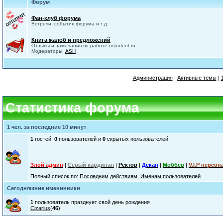
Форум
Фан-клуб форума
Встречи, события форума и т.д.
Книга жалоб и предложений
Отзывы и замечания по работе ostudent.ru
Модераторы:
ASH
Администрация
|
Активные темы
|
Статистика форума
1 чел. за последние 10 минут
1
гостей,
0
пользователей и
0
скрытых пользователей
Злой админ
|
Серый кардинал
|
Ректор
|
Декан
|
Моббер
|
V.I.P персон
Полный список по:
Последним действиям
,
Именам пользователей
Сегодняшние именинники
1
пользователь празднует свой день рождения
Cizarius
(
46
)