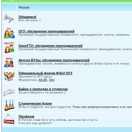
Форум
Общаемся!
Всё обо всем :)
ОГУ: обсуждение преподавателей
Орловский Государственный Университет: преподаватели, зачеты, экзамены
ОрелГТУ: обсуждение преподавателей
Орловский Государственный Технический Университет: преподаватели, зачет
Другие ВУЗы: обсуждение преподавателей
Преподаватели, сессия, экзамены и зачеты в других ВУЗах Орла и не только
Официальный форум ФЭиУ ОГУ
Экономисты ОГУ здесь!
Модераторы:
AK-85
,
Tiny
Байки о преподах и студентах
За достоверность не ручаемся ;)
Студенческие будни
ВУЗы и студенты, все для студентов.
Темы про рефераты/курсовые и их авт
Профком
В России славу Богу есть любовь, достоинство и честь
Утро все еще доброе!!!