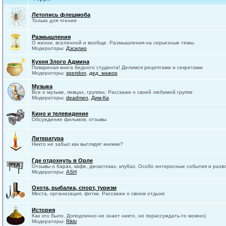
Летопись флешмоба
Только для чтения
Размышления
О жизни, вселенной и вообще. Размышления на серьезные темы.
Модераторы:
Дэсилио
Кухня Злого Админа
Повареная книга бедного студента! Делимся рецептами и секретами
Модераторы:
speridon
,
дед_мажор
Музыка
Все о музыке, певцах, группах. Расскажи о своей любимой группе
Модераторы:
deadmen
,
Дим-Ка
Кино и телевидение
Обсуждение фильмов, отзывы
Литература
Никто не забыл как выглядят книжки?
Где отдохнуть в Орле
Отзывы о барах, кафе, дискотеках, клубах. Особо интересные события и разв
Модераторы:
ASH
Охота, рыбалка, спорт, туризм
Места, организация, фотки. Расскажи о своем отдыхе
История
Как это было. Доподлинно не знает никто, но порассуждать-то можно)
Модераторы:
Rikki