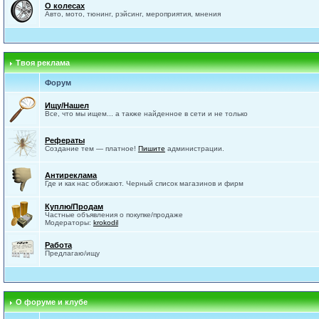
О колесах
Авто, мото, тюнинг, рэйсинг, мероприятия, мнения
Твоя реклама
Форум
Ищу/Нашел
Все, что мы ищем... а также найденное в сети и не только
Рефераты
Создание тем — платное!
Пишите
администрации.
Антиреклама
Где и как нас обижают. Черный список магазинов и фирм
Куплю/Продам
Частные объявления о покупке/продаже
Модераторы:
krokodil
Работа
Предлагаю/ищу
О форуме и клубе