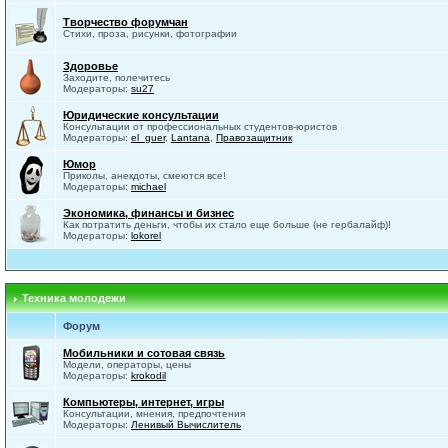
Творчество форумчан
Стихи, проза, рисунки, фотографии
Здоровье
Заходите, полечитесь
Модераторы:
su27
Юридические консультации
Консультации от профессиональных студентов-юристов
Модераторы:
el_guer
,
Lantana
,
Правозащитник
Юмор
Приколы, анекдоты, смеются все!
Модераторы:
michael
Экономика, финансы и бизнес
Как потратить деньги, чтобы их стало еще больше (не гербалайф)!
Модераторы:
lokorel
Техника молодежи
Форум
Мобильники и сотовая связь
Модели, операторы, цены
Модераторы:
krokodil
Компьютеры, интернет, игры
Консультации, мнения, предпочтения
Модераторы:
Ленивый Вычислитель