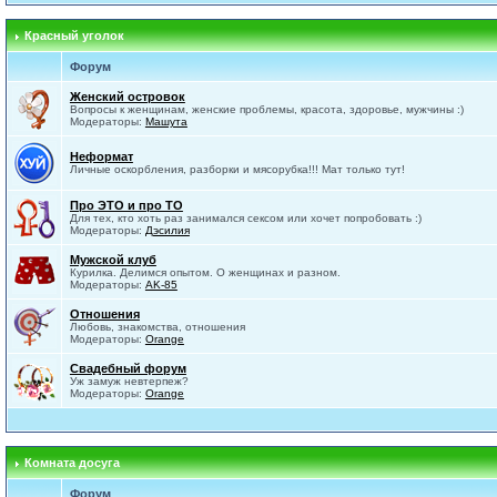
Красный уголок
Форум
Женский островок
Вопросы к женщинам, женские проблемы, красота, здоровье, мужчины :)
Модераторы:
Машута
Неформат
Личные оскорбления, разборки и мясорубка!!! Мат только тут!
Про ЭТО и про ТО
Для тех, кто хоть раз занимался сексом или хочет попробовать :)
Модераторы:
Дэсилия
Мужской клуб
Курилка. Делимся опытом. О женщинах и разном.
Модераторы:
AK-85
Отношения
Любовь, знакомства, отношения
Модераторы:
Orange
Свадебный форум
Уж замуж невтерпеж?
Модераторы:
Orange
Комната досуга
Форум