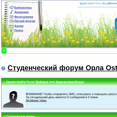
Здравствуйте Гость (
Вход
|
Регис
Библиотека
Дневники
Фотогалереи
Легкий форум
Архив
Поиск
10
Студенческий форум Орла Ost
Здравствуйте Гость!
Войдите
или
Зарегистрируйтесь
!
ВНИМАНИЕ! Чтобы отправлять SMS, голосовать и повышать репута
За сегодняшний день имеется 0 сообщений в 0 темах
Активные темы
Студенческая жизнь