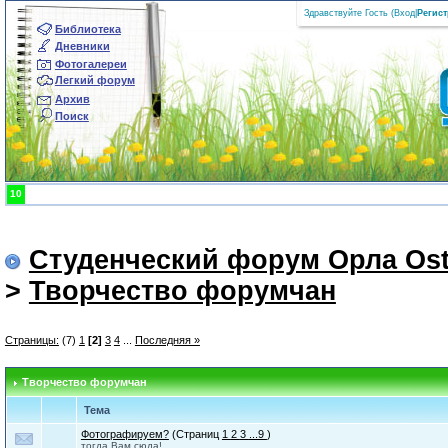
Здравствуйте Гость (
Вход
|
Регис
Библиотека
Дневники
Фотогалереи
Легкий форум
Архив
Поиск
10
Студенческий форум Орла Ost
>
Творчество форумчан
Страницы:
(7)
1
[2]
3
4
...
Последняя »
Творчество форумчан
Тема
Фотографируем?
(Страниц
1
2
3
...9
)
тогда Вам сюда!