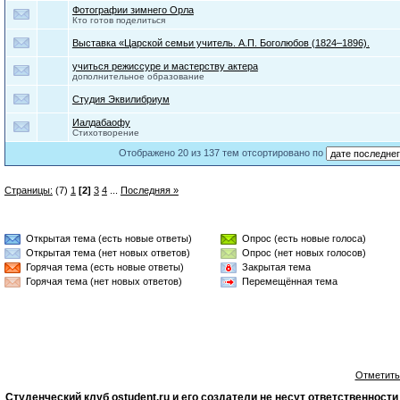
Фотографии зимнего Орла
Кто готов поделиться
Выставка «Царской семьи учитель. А.П. Боголюбов (1824–1896).
учиться режиссуре и мастерству актера
дополнительное образование
Студия Эквилибриум
Иалдабаофу
Стихотворение
Отображено 20 из 137 тем отсортировано по
Страницы:
(7)
1
[2]
3
4
...
Последняя »
Открытая тема (есть новые ответы)
Опрос (есть новые голоса)
Открытая тема (нет новых ответов)
Опрос (нет новых голосов)
Горячая тема (есть новые ответы)
Закрытая тема
Горячая тема (нет новых ответов)
Перемещённая тема
Отметить
Студенческий клуб ostudent.ru и его создатели не несут ответственнос