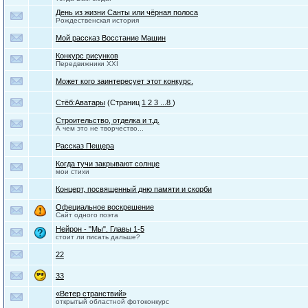
День из жизни Санты или чёрная полоса
Рождественская история
Мой рассказ Восстание Машин
Конкурс рисунков
Передвижники XXI
Может кого заинтересует этот конкурс.
Стёб:Аватары
(Страниц
1
2
3
...8
)
Строительство, отделка и т.д.
А чем это не творчество...
Рассказ Пещера
Когда тучи закрывают солнце
мои стихи
Концерт, посвященный дню памяти и скорби
Офециальное воскрешение
Сайт одного поэта
Нейрон - "Мы". Главы 1-5
стоит ли писать дальше?
22
33
«Ветер странствий»
открытый областной фотоконкурс