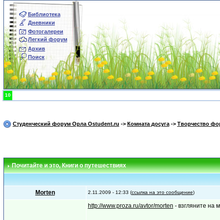
Библиотека
Дневники
Фотогалереи
Легкий форум
Архив
Поиск
10
Студенческий форум Орла Ostudent.ru
->
Комната досуга
->
Творчество фо
Почитайте и это
, Книги о путешествиях
Morten
2.11.2009 - 12:33 (
ссылка на это сообщение
)
http://www.proza.ru/avtor/morten
- взгляните на м