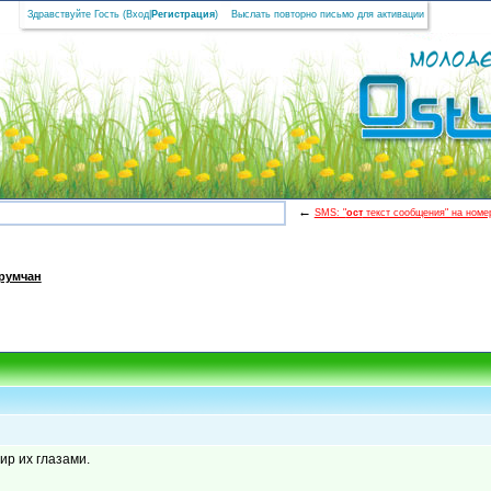
Здравствуйте Гость (
Вход
|
Регистрация
)
Выслать повторно письмо для активации
←
SMS: "
ост
текст сообщения" на номер
румчан
ир их глазами.