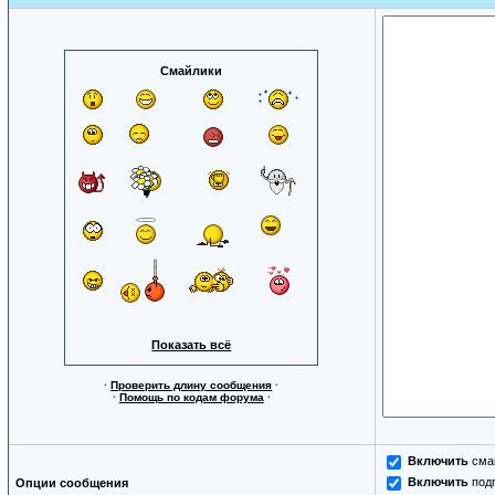
Смайлики
Показать всё
·
Проверить длину сообщения
·
·
Помощь по кодам форума
·
Включить
сма
Включить
под
Опции сообщения