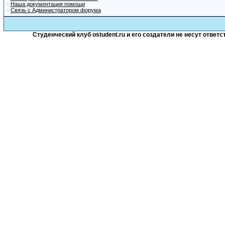
·
Наша документация помощи
·
Связь с Администратором форума
Студенческий клуб ostudent.ru и его создатели не несут отве