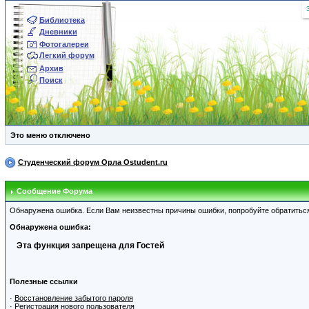
Библиотека
Дневники
Фотогалереи
Легкий форум
Архив
Поиск
Это меню отключено
Студенческий форум Орла Ostudent.ru
Сообщение Форума
Обнаружена ошибка. Если Вам неизвестны причины ошибки, попробуйте обратитьс
Обнаружена ошибка:
Эта функция запрещена для Гостей
Полезные ссылки
·
Восстановление забытого пароля
·
Регистрация нового пользователя