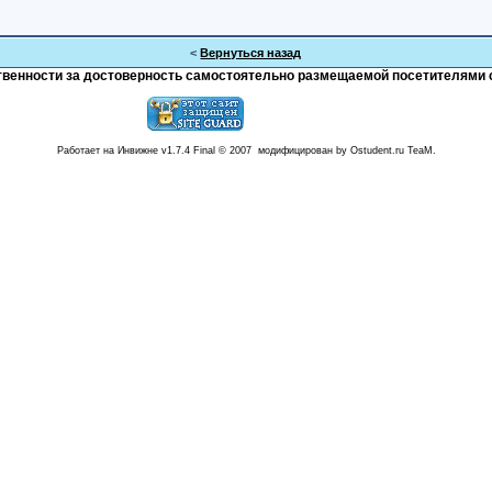
<
Вернуться назад
тственности за достоверность самостоятельно размещаемой посетителями 
Работает на Инвижне v1.7.4 Final © 2007 модифицирован by Ostudent.ru TeaM.