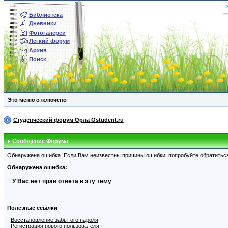
Библиотека
Дневники
Фотогалереи
Легкий форум
Архив
Поиск
Это меню отключено
Студенческий форум Орла Ostudent.ru
Сообщение Форума
Обнаружена ошибка. Если Вам неизвестны причины ошибки, попробуйте обратитьс
Обнаружена ошибка:
У Вас нет прав ответа в эту тему
Полезные ссылки
·
Восстановление забытого пароля
·
Регистрация нового пользователя