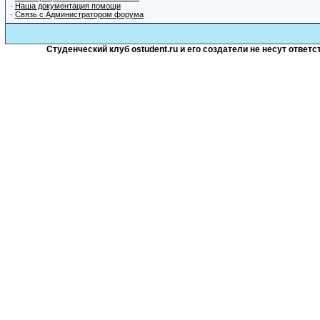
·
Наша документация помощи
·
Связь с Администратором форума
Студенческий клуб ostudent.ru и его создатели не несут отве