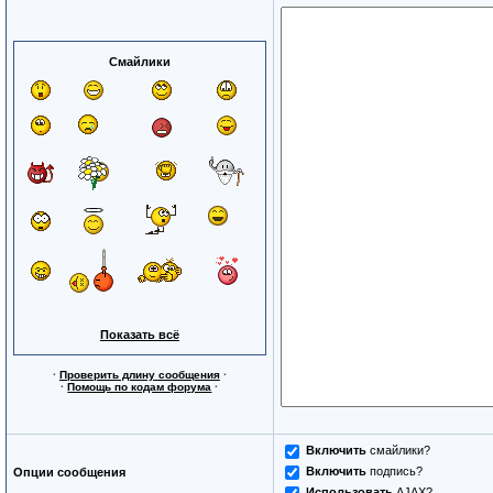
Смайлики
Показать всё
·
Проверить длину сообщения
·
·
Помощь по кодам форума
·
Включить
смайлики?
Включить
подпись?
Опции сообщения
Использовать
AJAX?