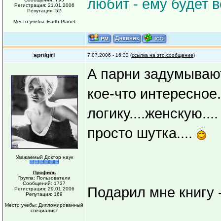
любит - ему будет в
Регистрация: 21.01.2006
Репутация: 52
Место учебы: Earth Planet
aprilgirl
7.07.2006 - 16:33 (
ссылка на это сообщение
)
А парни задумываю
кое-что интересное.
логику....женскую...
просто шутка....
Уважаемый Доктор наук
Профиль
Группа: Пользователи
Сообщений: 1737
Подарил мне книгу -
Регистрация: 29.01.2006
Репутация: 169
Место учебы: Дипломированный
специалист