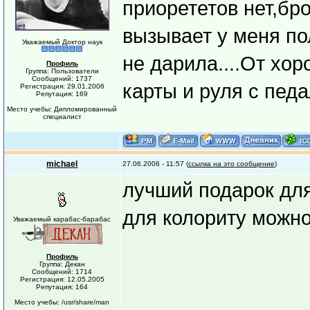
приорететов нет,бр
вызывает у меня по
Уважаемый Доктор наук
не дарила....От хо
Профиль
Группа: Пользователи
Сообщений: 1737
карты и руля с пед
Регистрация: 29.01.2006
Репутация: 169
Место учебы: Дипломированный
специалист
michael
27.06.2006 - 11:57 (
ссылка на это сообщение
)
лучший подарок для
для колориту можно
Уважаемый карабас-барабас
Профиль
Группа: Декан
Сообщений: 1714
Регистрация: 12.05.2005
Репутация: 164
Место учебы: /usr/share/man