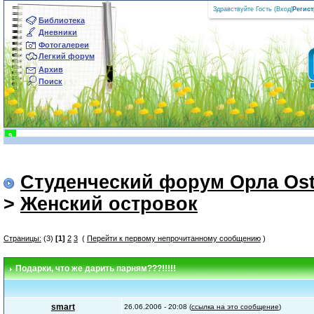
Здравствуйте Гость (
Вход
|
Регис
Библиотека
Дневники
Фотогалереи
Легкий форум
Архив
Поиск
9
Студенческий форум Орла Ost
>
Женский островок
Страницы:
(3)
[1]
2
3
(
Перейти к первому непрочитанному сообщению
)
Подарки
, что же дарить парням???!!!!!
smart
26.06.2006 - 20:08 (
ссылка на это сообщение
)