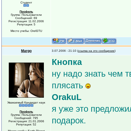
Студент
Профиль
Группа: Пользователи
Сообщений: 69
Регистрация: 11.02.2006
Репутация: 5
Место учебы: OrelGTU
Margo
3.07.2006 - 21:10 (
ссылка на это сообщение
)
Кнопка
ну надо знать чем т
плясать
OrakuL
Уважаемый Кандидат наук
я уже это предлож
Профиль
Группа: Пользователи
подарок.
Сообщений: 795
Регистрация: 21.01.2006
Репутация: 52
Место учебы: Earth Planet