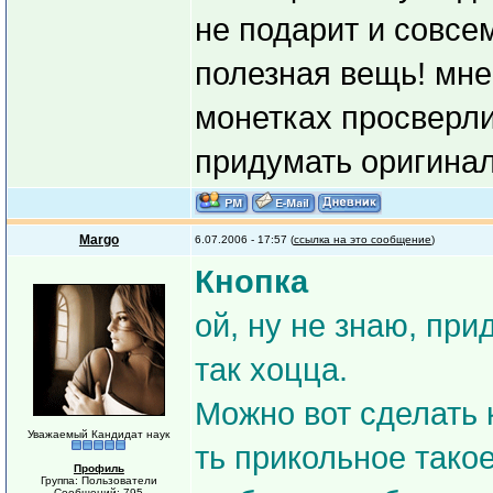
не подарит и совсе
полезная вещь! мне
монетках просверли
придумать оригинал
Margo
6.07.2006 - 17:57 (
ссылка на это сообщение
)
Кнопка
ой, ну не знаю, при
так хоцца.
Можно вот сделать к
Уважаемый Кандидат наук
ть прикольное тако
Профиль
Группа: Пользователи
Сообщений: 795