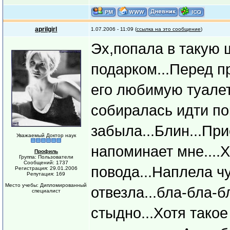
aprilgirl
1.07.2006 - 11:09 (
ссылка на это сообщение
)
Эх,попала в такую 
подарком...Перед п
его любимую туале
собиралась идти пок
забыла...Блин...При
Уважаемый Доктор наук
напоминает мне....
Профиль
Группа: Пользователи
Сообщений: 1737
повода...Наплела ч
Регистрация: 29.01.2006
Репутация: 169
Место учебы: Дипломированный
отвезла...бла-бла-б
специалист
стыдно...Хотя такое