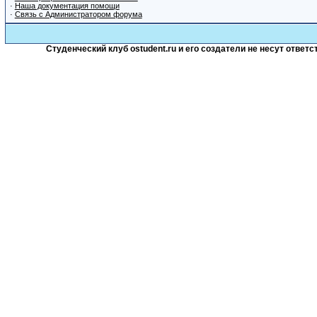
·
Наша документация помощи
·
Связь с Администратором форума
Студенческий клуб ostudent.ru и его создатели не несут отве