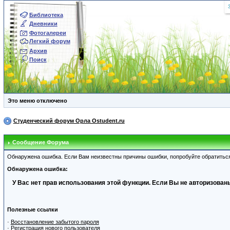
Библиотека
Дневники
Фотогалереи
Легкий форум
Архив
Поиск
Это меню отключено
Студенческий форум Орла Ostudent.ru
Сообщение Форума
Обнаружена ошибка. Если Вам неизвестны причины ошибки, попробуйте обратитьс
Обнаружена ошибка:
У Вас нет прав использования этой функции. Если Вы не авторизованы
Полезные ссылки
·
Восстановление забытого пароля
·
Регистрация нового пользователя