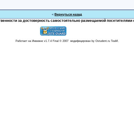
<
Вернуться назад
тственности за достоверность самостоятельно размещаемой посетителями 
Работает на Инвижне v1.7.4 Final © 2007 модифицирован by Ostudent.ru TeaM.