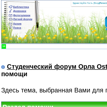
Здравствуйте Гость (
Вход
|
Регис
Библиотека
Дневники
Фотогалереи
Легкий форум
Архив
Поиск
10
Студенческий форум Орла Ost
помощи
Здесь тема, выбранная Вами для 