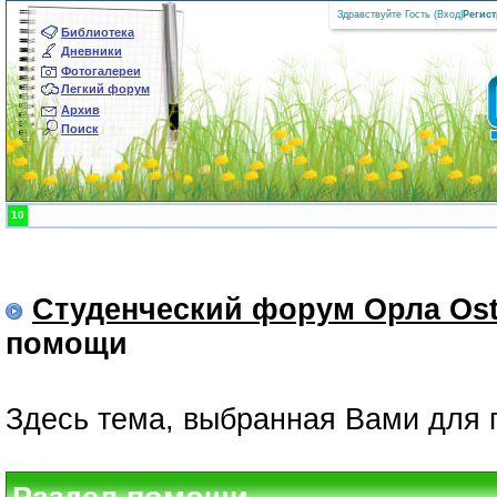
Здравствуйте Гость (
Вход
|
Регис
Библиотека
Дневники
Фотогалереи
Легкий форум
Архив
Поиск
10
Студенческий форум Орла Ost
помощи
Здесь тема, выбранная Вами для 