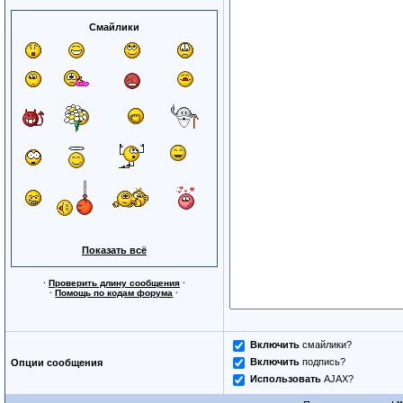
Смайлики
Показать всё
·
Проверить длину сообщения
·
·
Помощь по кодам форума
·
Включить
смайлики?
Включить
подпись?
Опции сообщения
Использовать
AJAX?