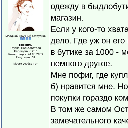
одежду в быдлобут
магазин.
Если у кого-то хват
Младший научный сотрудник
дело. Где уж он его
Профиль
Группа: Пользователи
в бутике за 1000 - 
Сообщений: 267
Регистрация: 24.06.2009
Репутация: 32
немного другое.
Место учебы: нет
Мне пофиг, где купл
б) нравится мне. Н
покупки гораздо ко
В том же самом Ос
замечательного кач