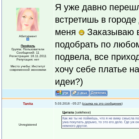
Я уже давно перешл
встретишь в городе 
меня
Заказываю в
Абитуриент
подобрать по любом
Профиль
Группа: Пользователи
Сообщений: 11
подвела, все приход
Регистрация: 18.11.2011
Репутация: нет
хочу себе платье на
Место учебы: Институт
современной экономики
идеи?)
Tanita
5.03.2016 - 05:27 (
ссылка на это сообщение
)
Цитата
(selehexe)
Как же ты не поймёшь, что я не вижу смысла п
ума покупать дерьмо, то это его дело. Где уж он
Unregistered
немного другое.