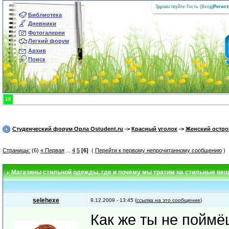
Здравствуйте Гость (
Вход
|
Регис
Библиотека
Дневники
Фотогалереи
Легкий форум
Архив
Поиск
10
Студенческий форум Орла Ostudent.ru
->
Красный уголок
->
Женский остро
Страницы:
(6)
« Первая
...
4
5
[6]
(
Перейти к первому непрочитанному сообщению
)
Магазины стильной одежды
, где и почему мы тратим на стильные ве
selehexe
9.12.2009 - 13:45 (
ссылка на это сообщение
)
Как же ты не поймё