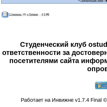
«
Предыдущая тема
|
Ж
Страницы:
(6)
« Первая
...
4
5
[6]
Студенческий клуб ostude
ответственности за достове
посетителями сайта информ
опров
Работает на Инвижне v1.7.4 Final 