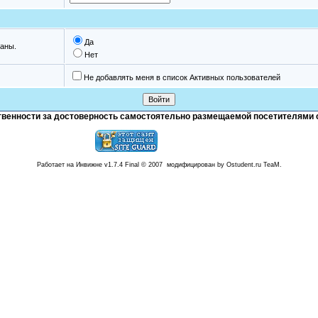
Да
аны.
Нет
Не добавлять меня в список Активных пользователей
тственности за достоверность самостоятельно размещаемой посетителями 
Работает на Инвижне v1.7.4 Final © 2007 модифицирован by Ostudent.ru TeaM.