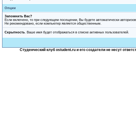
Опции
Запомнить Вас?
Если включено, то при следующем посещении, Вы будете автоматически авторизов
Не рекомендовано, если компьютер является общественным.
Скрытность
. Ваше имя будет отображаться в списке активных пользователей.
Студенческий клуб ostudent.ru и его создатели не несут отве