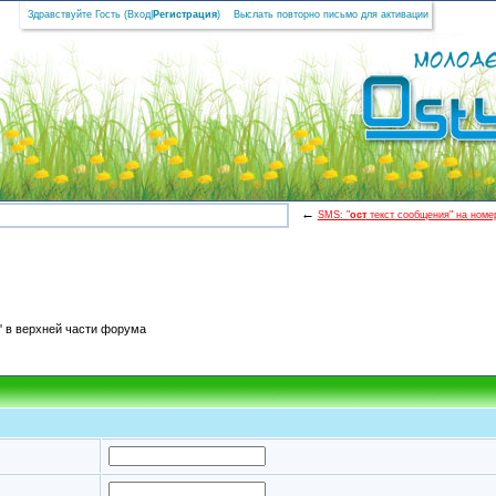
Здравствуйте Гость (
Вход
|
Регистрация
)
Выслать повторно письмо для активации
←
SMS: "
ост
текст сообщения" на номер
' в верхней части форума