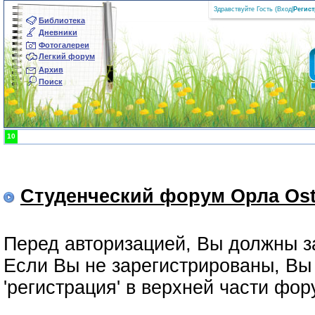
Здравствуйте Гость (
Вход
|
Регис
Библиотека
Дневники
Фотогалереи
Легкий форум
Архив
Поиск
10
Студенческий форум Орла Ost
Перед авторизацией, Вы должны з
Если Вы не зарегистрированы, Вы 
'регистрация' в верхней части фо