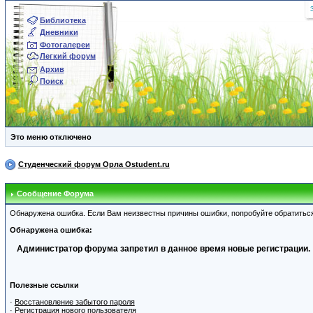
Библиотека
Дневники
Фотогалереи
Легкий форум
Архив
Поиск
Это меню отключено
Студенческий форум Орла Ostudent.ru
Сообщение Форума
Обнаружена ошибка. Если Вам неизвестны причины ошибки, попробуйте обратитьс
Обнаружена ошибка:
Администратор форума запретил в данное время новые регистрации.
Полезные ссылки
·
Восстановление забытого пароля
·
Регистрация нового пользователя