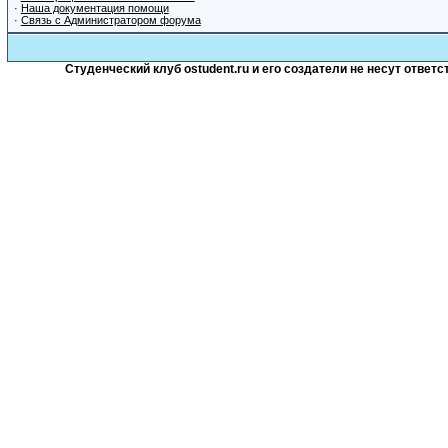
·
Наша документация помощи
·
Связь с Администратором форума
Студенческий клуб ostudent.ru и его создатели не несут отве