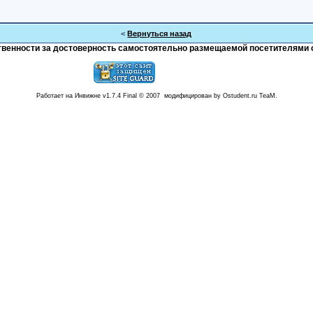
<
Вернуться назад
тственности за достоверность самостоятельно размещаемой посетителями 
Работает на Инвижне v1.7.4 Final © 2007 модифицирован by Ostudent.ru TeaM.