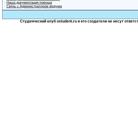
·
Наша документация помощи
·
Связь с Администратором форума
Студенческий клуб ostudent.ru и его создатели не несут отве