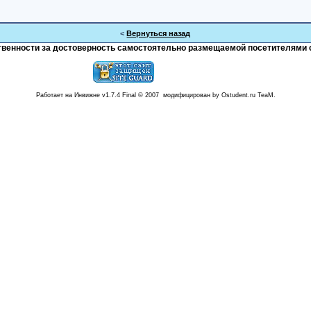
<
Вернуться назад
тственности за достоверность самостоятельно размещаемой посетителями 
Работает на Инвижне v1.7.4 Final © 2007 модифицирован by Ostudent.ru TeaM.