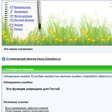
Библиотека
Дневники
Фотогалереи
Легкий форум
Архив
Поиск
Это меню отключено
Студенческий форум Орла Ostudent.ru
Сообщение Форума
Обнаружена ошибка. Если Вам неизвестны причины ошибки, попробуйте обратитьс
Обнаружена ошибка:
Эта функция запрещена для Гостей
Полезные ссылки
·
Восстановление забытого пароля
·
Регистрация нового пользователя