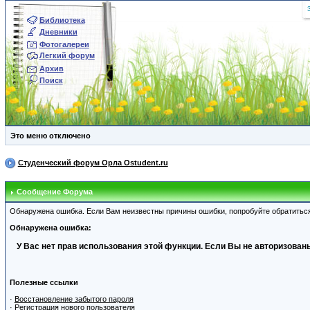
Библиотека
Дневники
Фотогалереи
Легкий форум
Архив
Поиск
Это меню отключено
Студенческий форум Орла Ostudent.ru
Сообщение Форума
Обнаружена ошибка. Если Вам неизвестны причины ошибки, попробуйте обратитьс
Обнаружена ошибка:
У Вас нет прав использования этой функции. Если Вы не авторизованы
Полезные ссылки
·
Восстановление забытого пароля
·
Регистрация нового пользователя