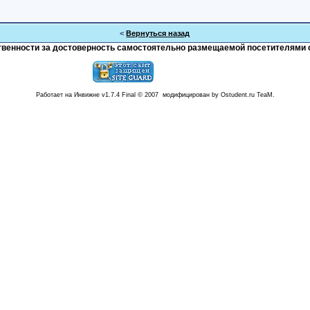
<
Вернуться назад
тственности за достоверность самостоятельно размещаемой посетителями 
Работает на Инвижне v1.7.4 Final © 2007 модифицирован by Ostudent.ru TeaM.