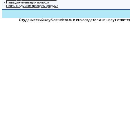
·
Наша документация помощи
·
Связь с Администратором форума
Студенческий клуб ostudent.ru и его создатели не несут отве