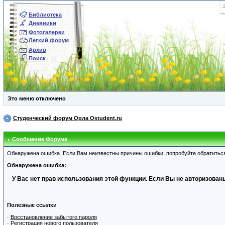
Библиотека
Дневники
Фотогалереи
Легкий форум
Архив
Поиск
Это меню отключено
Студенческий форум Орла Ostudent.ru
Сообщение Форума
Обнаружена ошибка. Если Вам неизвестны причины ошибки, попробуйте обратитьс
Обнаружена ошибка:
У Вас нет прав использования этой функции. Если Вы не авторизованы
Полезные ссылки
·
Восстановление забытого пароля
·
Регистрация нового пользователя