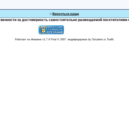
<
Вернуться назад
тственности за достоверность самостоятельно размещаемой посетителями 
Работает на Инвижне v1.7.4 Final © 2007 модифицирован by Ostudent.ru TeaM.