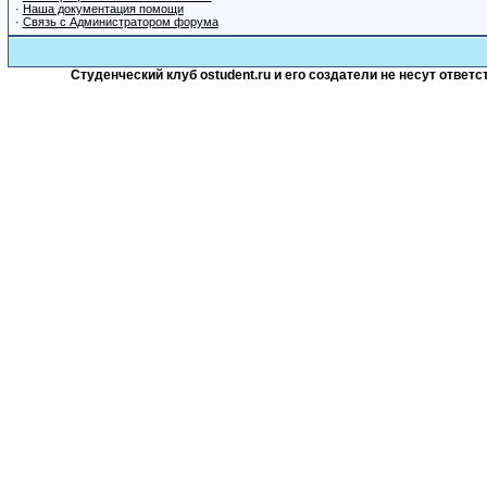
·
Наша документация помощи
·
Связь с Администратором форума
Студенческий клуб ostudent.ru и его создатели не несут отве