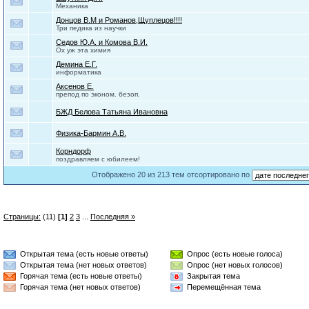
Механика
Донцов В.М и Романов,Щуплецов!!!!
Три педика из научки
Седов Ю.А. и Комова В.И.
Ох уж эта химия
Демина Е.Г.
информатика
Аксенов Е.
препод по эконом. безоп.
БЖД Белова Татьяна Ивановна
Физика-Бармин А.В.
Корндорф
поздравляем с юбилеем!
Отображено 20 из 213 тем отсортировано по
Страницы:
(11)
[1]
2
3
...
Последняя »
Открытая тема (есть новые ответы)
Опрос (есть новые голоса)
Открытая тема (нет новых ответов)
Опрос (нет новых голосов)
Горячая тема (есть новые ответы)
Закрытая тема
Горячая тема (нет новых ответов)
Перемещённая тема