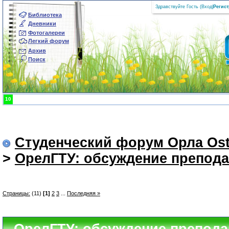
Здравствуйте Гость (
Вход
|
Регис
Библиотека
Дневники
Фотогалереи
Легкий форум
Архив
Поиск
10
Студенческий форум Орла Ost
>
ОрелГТУ: обсуждение препод
Страницы:
(11)
[1]
2
3
...
Последняя »