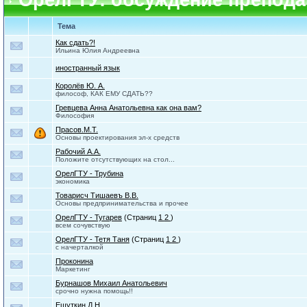
ОрелГТУ: обсуждение препода
Тема
Как сдать?!
Ильина Юлия Андреевна
иностранный язык
Королёв Ю. А.
философ, КАК ЕМУ СДАТЬ??
Гревцева Анна Анатольевна как она вам?
Философия
Прасов.М.Т.
Основы проектирования эл-х средств
Рабочий А.А.
Положите отсутствующих на стол...
ОрелГТУ - Трубина
экономика
Товарисч Тишаевъ В.В.
Основы предпринимательства и прочее
ОрелГТУ - Тугарев
(Страниц
1
2
)
всем сочувствую
ОрелГТУ - Тетя Таня
(Страниц
1
2
)
с начерталкой
Проконина
Маркетинг
Бурнашов Михаил Анатольевич
срочно нужна помощь!!
Ешуткин Д.Н.