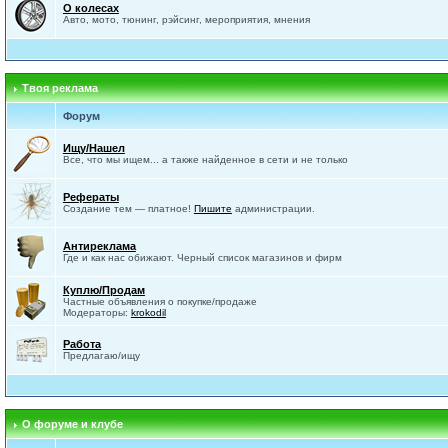
О колесах
Авто, мото, тюнинг, рэйсинг, мероприятия, мнения
Твоя реклама
Форум
Ищу/Нашел
Все, что мы ищем... а также найденное в сети и не только
Рефераты
Создание тем — платное!
Пишите
администрации.
Антиреклама
Где и как нас обижают. Черный список магазинов и фирм
Куплю/Продам
Частные объявления о покупке/продаже
Модераторы:
krokodil
Работа
Предлагаю/ищу
О форуме и клубе