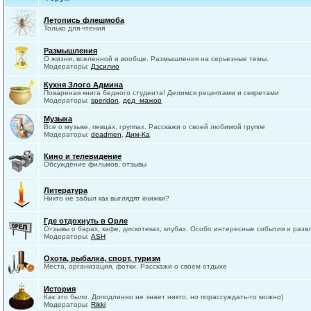
Летопись флешмоба
Только для чтения
Размышления
О жизни, вселенной и вообще. Размышления на серьезные темы.
Модераторы:
Дэсилио
Кухня Злого Админа
Повареная книга бедного студента! Делимся рецептами и секретами
Модераторы:
speridon
,
дед_мажор
Музыка
Все о музыке, певцах, группах. Расскажи о своей любимой группе
Модераторы:
deadmen
,
Дим-Ка
Кино и телевидение
Обсуждение фильмов, отзывы
Литература
Никто не забыл как выглядят книжки?
Где отдохнуть в Орле
Отзывы о барах, кафе, дискотеках, клубах. Особо интересные события и разв
Модераторы:
ASH
Охота, рыбалка, спорт, туризм
Места, организация, фотки. Расскажи о своем отдыхе
История
Как это было. Доподлинно не знает никто, но порассуждать-то можно)
Модераторы:
Rikki