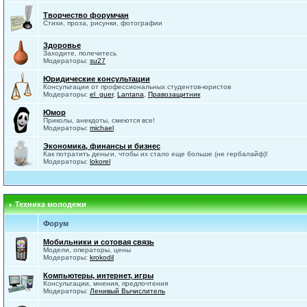
Творчество форумчан
Стихи, проза, рисунки, фотографии
Здоровье
Заходите, полечитесь
Модераторы:
su27
Юридические консультации
Консультации от профессиональных студентов-юристов
Модераторы:
el_guer
,
Lantana
,
Правозащитник
Юмор
Приколы, анекдоты, смеются все!
Модераторы:
michael
Экономика, финансы и бизнес
Как потратить деньги, чтобы их стало еще больше (не гербалайф)!
Модераторы:
lokorel
Техника молодежи
Форум
Мобильники и сотовая связь
Модели, операторы, цены
Модераторы:
krokodil
Компьютеры, интернет, игры
Консультации, мнения, предпочтения
Модераторы:
Ленивый Вычислитель