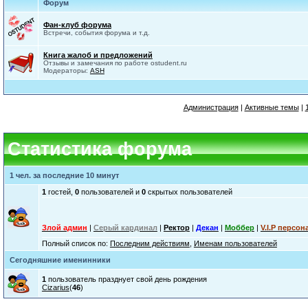
Форум
Фан-клуб форума
Встречи, события форума и т.д.
Книга жалоб и предложений
Отзывы и замечания по работе ostudent.ru
Модераторы:
ASH
Администрация
|
Активные темы
|
Статистика форума
1 чел. за последние 10 минут
1
гостей,
0
пользователей и
0
скрытых пользователей
Злой админ
|
Серый кардинал
|
Ректор
|
Декан
|
Моббер
|
V.I.P персон
Полный список по:
Последним действиям
,
Именам пользователей
Сегодняшние именинники
1
пользователь празднует свой день рождения
Cizarius
(
46
)