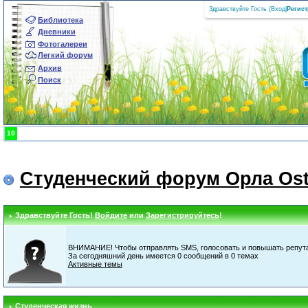
Здравствуйте Гость (
Вход
|
Регис
Библиотека
Дневники
Фотогалереи
Легкий форум
Архив
Поиск
10
Студенческий форум Орла Ost
Здравствуйте Гость!
Войдите
или
Зарегистрируйтесь
!
ВНИМАНИЕ! Чтобы отправлять SMS, голосовать и повышать репута
За сегодняшний день имеется 0 сообщений в 0 темах
Активные темы
Студенческая жизнь