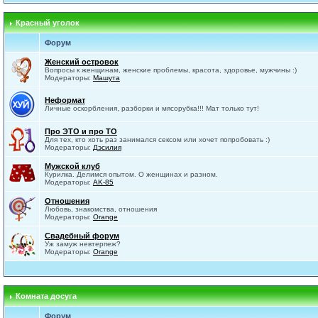
Красный уголок
Форум
Женский островок
Вопросы к женщинам, женские проблемы, красота, здоровье, мужчины :)
Модераторы:
Машута
Неформат
Личные оскорбления, разборки и мясорубка!!! Мат только тут!
Про ЭТО и про ТО
Для тех, кто хоть раз занимался сексом или хочет попробовать :)
Модераторы:
Дэсилия
Мужской клуб
Курилка. Делимся опытом. О женщинах и разном.
Модераторы:
AK-85
Отношения
Любовь, знакомства, отношения
Модераторы:
Orange
Свадебный форум
Уж замуж невтерпеж?
Модераторы:
Orange
Комната досуга
Форум