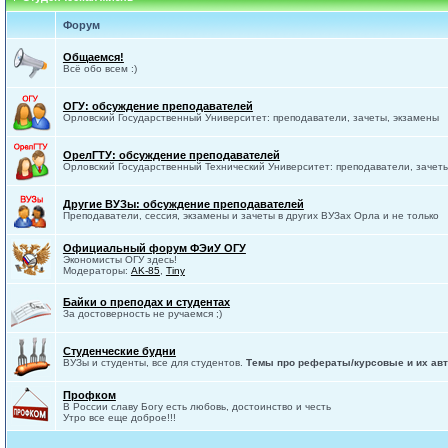
Форум
Общаемся!
Всё обо всем :)
ОГУ: обсуждение преподавателей
Орловский Государственный Университет: преподаватели, зачеты, экзамены
ОрелГТУ: обсуждение преподавателей
Орловский Государственный Технический Университет: преподаватели, зачет
Другие ВУЗы: обсуждение преподавателей
Преподаватели, сессия, экзамены и зачеты в других ВУЗах Орла и не только
Официальный форум ФЭиУ ОГУ
Экономисты ОГУ здесь!
Модераторы:
AK-85
,
Tiny
Байки о преподах и студентах
За достоверность не ручаемся ;)
Студенческие будни
ВУЗы и студенты, все для студентов.
Темы про рефераты/курсовые и их авт
Профком
В России славу Богу есть любовь, достоинство и честь
Утро все еще доброе!!!