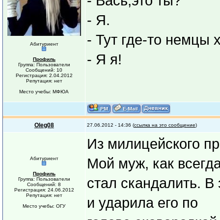
- Вась,это ты?
- Я.
- Тут где-то немцы х
Абитуриент
- Я я!
Профиль
Группа: Пользователи
Сообщений: 10
Регистрация: 2.04.2012
Репутация: нет
Место учебы: МФЮА
Oleg08
27.06.2012 - 14:36 (
ссылка на это сообщение
)
Из милицейского пр
Абитуриент
Мой муж, как всегд
Профиль
стал скандалить. В
Группа: Пользователи
Сообщений: 8
Регистрация: 24.06.2012
Репутация: нет
и ударила его по
Место учебы: ОГУ