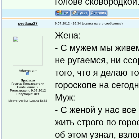
голове сковородкой
svetlana27
9.07.2012 - 19:34 (
ссылка на это сообщение
)
Жена:
- С мужем мы живем
не ругаемся, ни ссо
того, что я делаю т
Абитуриент
Профиль
гороскопе на сегод
Группа: Пользователи
Сообщений: 2
Регистрация: 9.07.2012
Репутация: нет
Муж:
Место учебы: Школа №34
- С женой у нас вс
жить строго по горо
об этом узнал, взло