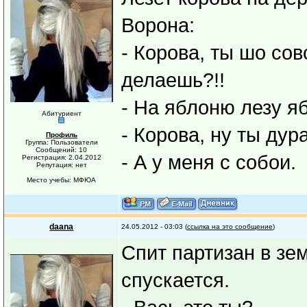
Ворона:
- Корова, ты шо с
делаешь?!!
- На яблоню лезу я
Абитуриент
- Корова, ну ты дура
Профиль
Группа: Пользователи
Сообщений: 10
- А у меня с собои.
Регистрация: 2.04.2012
Репутация: нет
Место учебы: МФЮА
daana
24.05.2012 - 03:03 (
ссылка на это сообщение
)
Спит партизан в зе
спускается.