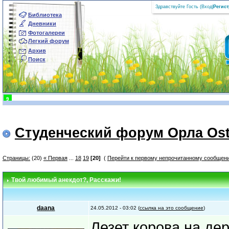
Здравствуйте Гость (
Вход
|
Регис
Библиотека
Дневники
Фотогалереи
Легкий форум
Архив
Поиск
9
Студенческий форум Орла Ost
Страницы:
(20)
« Первая
...
18
19
[20]
(
Перейти к первому непрочитанному сообщен
Твой любимый анекдот?
, Расскажи!
daana
24.05.2012 - 03:02 (
ссылка на это сообщение
)
Лезет корова на де