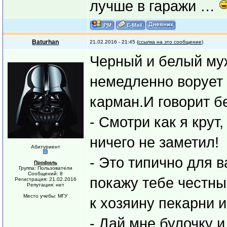
лучше в гаражи …
Baturhan
21.02.2016 - 21:45 (
ссылка на это сообщение
)
Черный и белый му
немедленно ворует 
карман.И говорит б
- Смотри как я крут
ничего не заметил!
Абитуриент
- Это типично для в
Профиль
Группа: Пользователи
Сообщений: 8
покажу тебе честны
Регистрация: 21.02.2016
Репутация: нет
Место учебы: МГУ
к хозяину пекарни и
- Дай мне булочку и