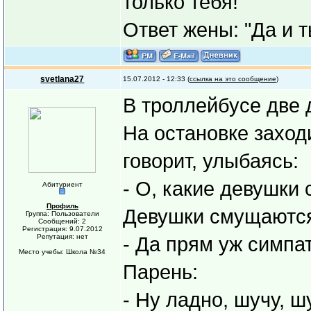
только тебя! "
Ответ жены: "Да и 
svetlana27
15.07.2012 - 12:33 (
ссылка на это сообщение
)
В троллейбусе две 
На остановке заход
говорит, улыбаясь:
- О, какие девушки
Абитуриент
Профиль
Девушки смущаютс
Группа: Пользователи
Сообщений: 2
Регистрация: 9.07.2012
Репутация: нет
- Да прям уж симпат
Место учебы: Школа №34
Парень:
- Ну ладно, шучу, шу