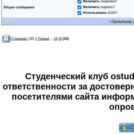
Включить
смайлики?
Включить
подпись?
Опции сообщения
Использовать
AJAX?
«
Предыдущая 
Страницы:
(20)
« Первая
...
18
19
[20]
Студенческий клуб ostude
ответственности за достове
посетителями сайта информ
опров