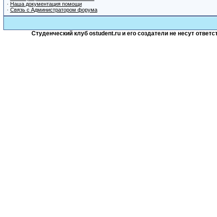
·
Наша документация помощи
·
Связь с Администратором форума
Студенческий клуб ostudent.ru и его создатели не несут отве