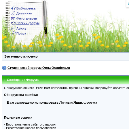
Библиотека
Дневники
Фотогалереи
Легкий форум
Архив
Поиск
Это меню отключено
Студенческий форум Орла Ostudent.ru
Сообщение Форума
Обнаружена ошибка. Если Вам неизвестны причины ошибки, попробуйте обратитьс
Обнаружена ошибка:
Вам запрещено использовать Личный Ящик форума
Полезные ссылки
·
Восстановление забытого пароля
·
Регистрация нового пользователя