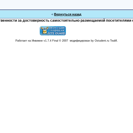
<
Вернуться назад
тственности за достоверность самостоятельно размещаемой посетителями 
Работает на Инвижне v1.7.4 Final © 2007 модифицирован by Ostudent.ru TeaM.