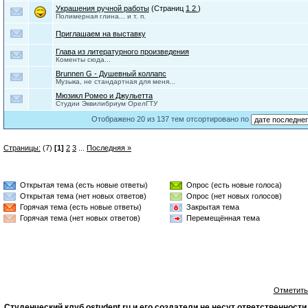
Украшения ручной работы
(Страниц
1
2
)
Полимерная глина... и т. п.
Приглашаем на выставку
Глава из литературного произведения
Коменты сюда...
Brunnen G - Душевный коллапс
Музыка, не стандартная для меня...
Мюзикл Ромео и Джульетта
Студии Эквилибриум ОрелГТУ
Отображено 20 из 137 тем отсортировано по
Страницы:
(7)
[1]
2
3
...
Последняя »
Открытая тема (есть новые ответы)
Опрос (есть новые голоса)
Открытая тема (нет новых ответов)
Опрос (нет новых голосов)
Горячая тема (есть новые ответы)
Закрытая тема
Горячая тема (нет новых ответов)
Перемещённая тема
Отметить
Студенческий клуб ostudent.ru и его создатели не несут ответственнос