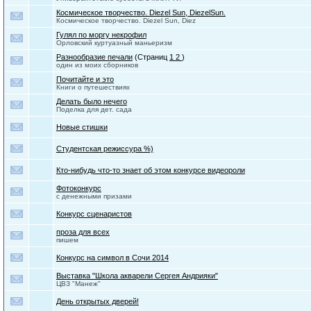
Космическое творчество. Diezel Sun, DiezelSun.
Космическое творчество. Diezel Sun, Diez
Гулял по моргу некрофил
Орловский куртуазный маньеризм
Разнообразие печали
(Страниц
1
2
)
один из моих сборников
Почитайте и это
Книги о путешествиях
Делать было нечего
Поделка для дет. сада
Новые стишки
Студентская режиссура %)
Кто-нибудь что-то знает об этом конкурсе видеороли
Фотоконкурс
с денежными призами
Конкурс сценаристов
проза для всех
пишем
Конкурс на символ в Сочи 2014
Выставка "Школа акварели Сергея Андрияки"
ЦВЗ "Манеж"
День открытых дверей!