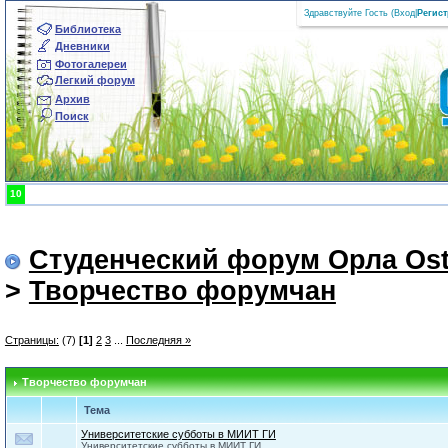
Здравствуйте Гость (
Вход
|
Регис
Библиотека
Дневники
Фотогалереи
Легкий форум
Архив
Поиск
10
Студенческий форум Орла Ost
>
Творчество форумчан
Страницы:
(7)
[1]
2
3
...
Последняя »
Творчество форумчан
Тема
Университетские субботы в МИИТ ГИ
Университетские субботы в МИИТ ГИ