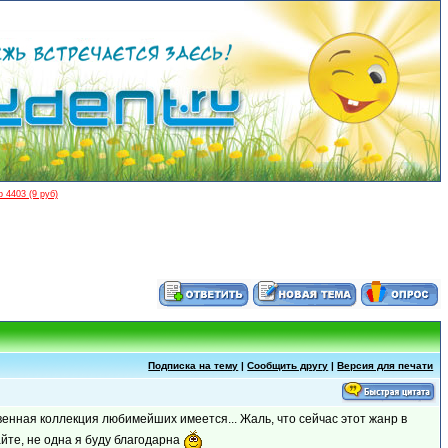
 4403 (9 руб)
Подписка на тему
|
Сообщить другу
|
Версия для печати
енная коллекция любимейших имеется... Жаль, что сейчас этот жанр в
йте, не одна я буду благодарна