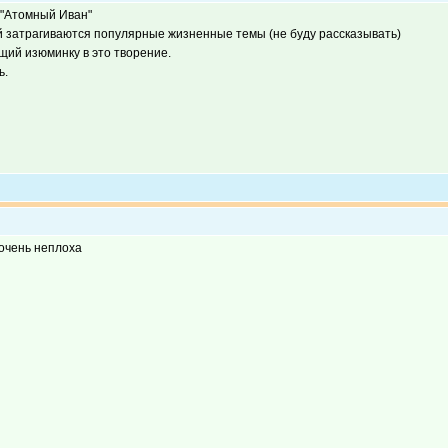
 "Атомный Иван"
й затрагиваются популярные жизненные темы (не буду рассказывать)
щий изюминку в это творение.
ь.
 очень неплоха