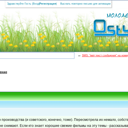
Здравствуйте Гость (
Вход
|
Регистрация
)
Выслать повторно письмо для активации
←
SMS: "
ост
текст сообщения" на номер
ение
роизводства (и советского, конечно, тоже). Пересмотрела их немало, собств
не снимают. Если кто знает хорошие свежие фильмы на эту темы - рассказыва