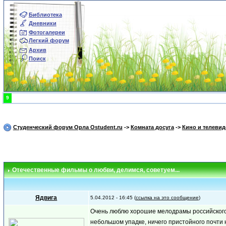
Библиотека
Дневники
Фотогалереи
Легкий форум
Архив
Поиск
9
Студенческий форум Орла Ostudent.ru
->
Комната досуга
->
Кино и телевид
Отечественные фильмы о любви
, делимся, советуем...
Ядвига
5.04.2012 - 16:45 (
ссылка на это сообщение
)
Очень люблю хорошие мелодрамы российского п
небольшом упадке, ничего пристойного почти 