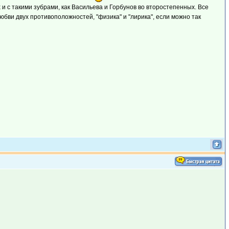
и с такими зубрами, как Васильева и Горбунов во второстепенных. Все
бви двух противоположностей, "физика" и "лирика", если можно так